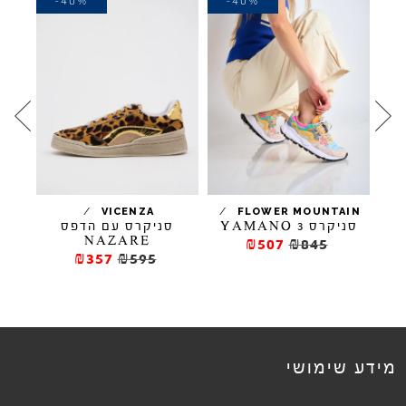
-40%
-40%
-
/
/
VICENZA
FLOWER MOUNTAIN
סניקרס YAMANO 3
סניקרס עם הדפס
NAZARE
₪507
₪845
₪357
₪595
מידע שימושי