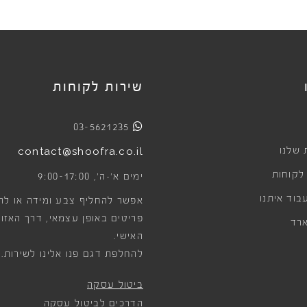
 הראווה הגדולים
ל עונה. מקומות
אמיתיים ולמי שכל
השראה.
שירות לקוחות
03-5621235
 שלנו
contact@shoofra.co.il
 לקוחות
9:00-17:00
ימים א׳-ה׳,
בוד איתנו
אפשר להחליף צבע ומידה או לה
פריטים באופן עצמאי, דרך האזור
רד
האישי.
להחלפת דגם פנו אלינו לשירות.
ביטול עסקה
הדרכים לביטול עסקה