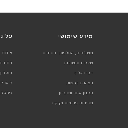
לסביבה שלה, בחלונות
מהחיים המתחלפים בכ
מפגש למכורי נעליים 
זוג שרוכים מדליק בו 
מידע שימושי
עלינו
,
אודות
משלוחים
החלפות והחזרות
החנויות
שאלות ותשובות
מועדון
דברו אלינו
בואו לע
הצהרת נגישות
גיפטקא
תקנון אתר ומועדון
מדיניות פרטיות וקוקיז