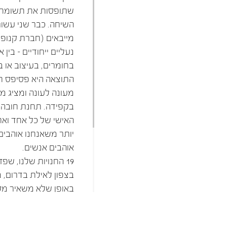
ברפוט
נעליים טבעוניות
שתופסות את תשומת 
גרביים
נעלי ברפוט
השיחה. כבר שני עשור
גרביים
לכל המותגים שלנו
מייבאים (חברת קנופי
תיקי גב ולפטופ
נעליים ייחודיים – בין א
בחומרים, בעיצוב או ב
התוצאה היא פסיפס 
מעונה לעונה ומציג מג
בקפידה. תחנת חובה ב
האישי של כל אחד ואחת
יותר משאנחנו אוהבים 
אוהבים אנשים.
19 החנויות שלנו, שפז
בצפון לאילת בדרום, 
באופן שלא משאיר מק
רואים שזה שופרא: בא
בעיצוב המאפיין כל חנ