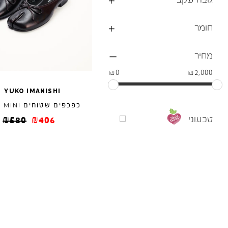
חומר
מחיר
₪0
₪2,000
/
YUKO
IMANISHI
כפכפים שטוחים
/
MINI
טבעוני
₪
580
₪
406