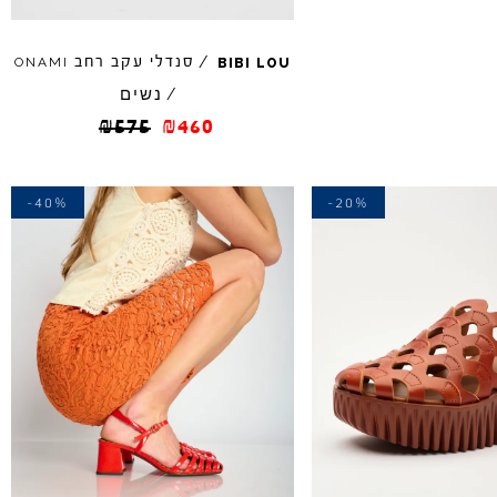
/
סנדלי עקב רחב
ONAMI
BIBI
LOU
נשים
/
₪
575
₪
460
-40%
-20%