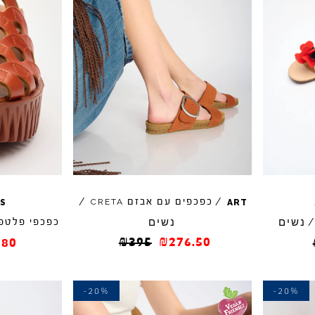
/
כפכפים עם אבזם
/
CRETA
S
ART
נשים
נשים
/
כפכפי פלטפ
₪
395
₪
276.50
880
-20%
-20%