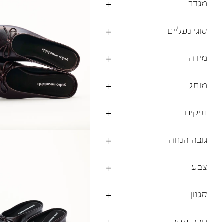
מגדר
ברפוט
נעליים טבעוניות
גרביים
נעלי ברפוט
סוגי נעליים
גרביים
לכל המותגים שלנו
תיקי גב ולפטופ
מידה
מותג
תיקים
גובה הנחה
צבע
סגנון
גובה עקב