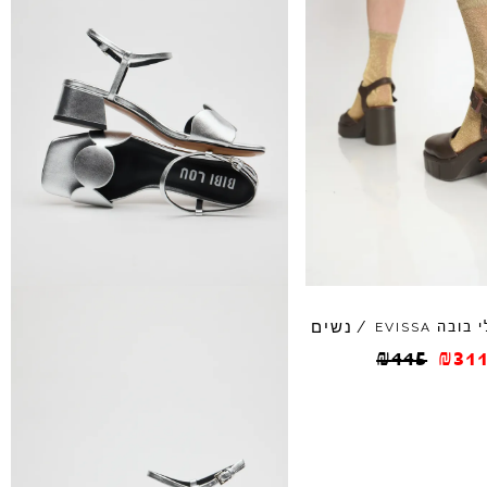
נשים
י בובה
/
EVISSA
₪
445
₪
311