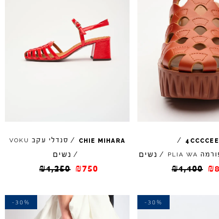
/
/
סנדלי עקב
VOKU
CHIE
MIHARA
4CCCCEE
נשים
נשים
ורמה
/
/
PLIA
WA
₪
1,250
₪
750
₪
1,100
₪
-30%
-30%