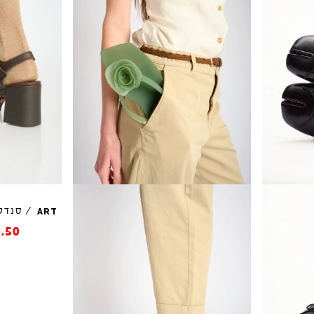
/
סנדל
ART
.50