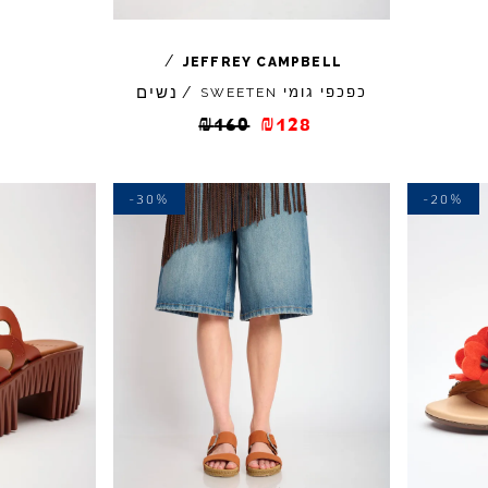
/
JEFFREY
CAMPBELL
נשים
כפכפי גומי
/
SWEETEN
₪
160
₪
128
-30%
-20%