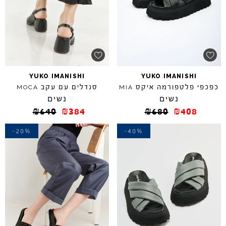
YUKO
IMANISHI
YUKO
IMANISHI
כפכפי פלטפורמה איקס
סנדלים עם עקב
MOCA
MIA
נשים
נשים
₪
640
₪
384
₪
680
₪
408
-20%
-40%