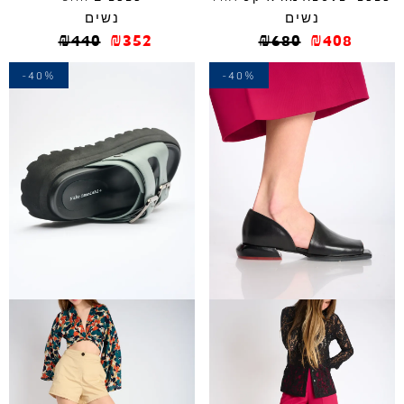
נשים
נשים
₪
440
₪
352
₪
680
₪
408
-40%
-40%