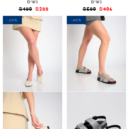
נשים
נשים
₪
480
₪
288
₪
580
₪
406
-20%
-40%