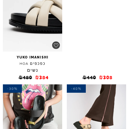
YUKO
IMANISHI
כפכפים
HOA
נשים
₪
480
₪
384
₪
440
₪
308
-30%
-40%