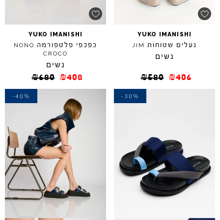
YUKO
IMANISHI
YUKO
IMANISHI
נעלים שטוחות
כפכפי פלטפורמה
NONO
JIM
CROCO
נשים
נשים
₪
680
₪
408
₪
580
₪
406
-40%
-30%