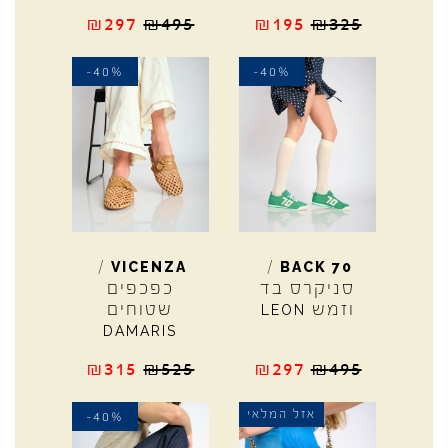
₪
297
₪
495
₪
195
₪
325
-40%
-40%
/
/
VICENZA
BACK
70
סניקרס בד
כפכפים
וזמש
שטוחים
LEON
DAMARIS
₪
315
₪
525
₪
297
₪
495
אזל המלאי
-40%