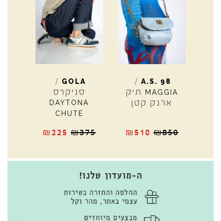
/
/
GOLA
A.S.
98
תיק
סניקרס
MAGGIA
ארנק קטן
DAYTONA
CHUTE
₪
225
₪
375
₪
510
₪
850