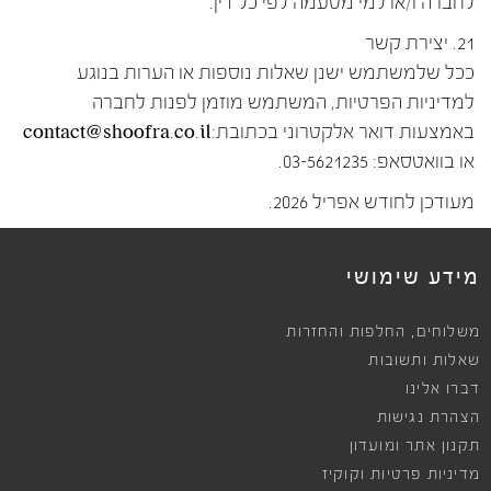
לחברה ו/או למי מטעמה לפי כל דין.
21. יצירת קשר
ככל שלמשתמש ישנן שאלות נוספות או הערות בנוגע
למדיניות הפרטיות, המשתמש מוזמן לפנות לחברה
באמצעות דואר אלקטרוני בכתובת:contact@shoofra.co.il
או בוואטסאפ: 03-5621235.
מעודכן לחודש אפריל 2026.
מידע שימושי
,
משלוחים
החלפות והחזרות
שאלות ותשובות
דברו אלינו
הצהרת נגישות
תקנון אתר ומועדון
מדיניות פרטיות וקוקיז