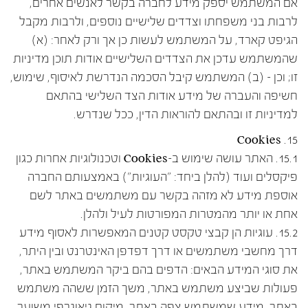
אם המשתמש יספק מידע לחברה בקשר לאנשים אחרים,
לרבות בני משפחתו וצדדים שלישיים נוספים, ולרבות מקבל
הגיפט קארד, על המשתמש לעשות כן אך ורק לאחר: (א)
שהמשתמש עדכן את הצדדים השלישיים אודות תוכן מדיניות
זו; וכן – (ב) המשתמש קיבל הסכמה הנדרשת לאיסוף, שימוש,
חשיפה והעברה של מידע אודות הצד השלישי בהתאם
למדיניות זו ובהתאם להוראות הדין, ככל שנדרש.
15. Cookies
15.1. האתר עושה שימוש ב-Cookies וטכנולוגיות אחרות כגון
פיקסלים ועוד (להלן ביחד: "העוגיות") באמצעותם החברה
אוספת מידע לא מזהה בקשר עם משתמשים באתר לשם
אחת או יותר מהמטרות המפורטות לעיל ולהלן.
15.2. עוגיות הן קבצי טקסט קטנים המאפשרות לאסוף מידע
דרך מחשבי משתמשים או דרך דפדפן האינטרנט ובין היתר,
את סוגי המידע הבאים: הדפים בהם ביקר המשתמש באתר,
פעולות שביצע משתמש באתר, משך הזמן ששהה משתמש
באתר, מידע שמשתמש צפה באתר, מיקום גיאוגרפי משוער,