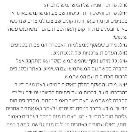
8.10. פירוט הפנייה של המשתמש לחברה;
8.11. פירוט והיסטוריית רכישות שביצע המשתמש באתר או
בסניפים וכן מידע אודות תיקונים שבוצעו למוצרים שנרכשו
באתר ובסניפים וקוד קופון ו/או הטבות בהם המשתמש עשה
שימוש;
8.12. מידע שנאסף ממצלמות האבטחה המוצבות בסניפים;
8.13. העדפות צרכניות של המשתמש;
8.14. כל מידע נוסף שהמשתמש מוסר ו/או מתקבל אצל
החברה בקשר עם המשתמש ועם השימוש באתר ובסניפים,
לרבות תכתובות עם המשתמש;
8.15. מידע הנאסף כחלק מאיסוף המידע באמצעות דיוור,
כהגדרתו לעיל, לרבות מועד פתיחת הדיוור שנשלח על ידי
החברה למשתמש; האם דיוור כאמור נפתח; מספר פתיחות
הדיוור; מידע בדבר כניסת משתמש לאתר ו/או אתרים אחרים
אליהם מוביל הדיוור – כגון האם בוצעה כניסה לאתרים כאמור
ומתי, באילו עמודים באתרים הנ"ל בוצעה גלישה ולמשך כמה