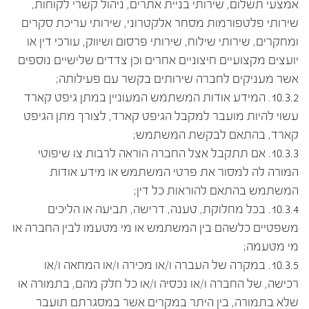
אמצעי תשלום, שירותי בניית אתרים, ניהול קשרי לקוחות,
שירותי פלטפורמות מסחר אלקטרוני, שירותי עריכת סקרים
ומחקרים, שירותי שילוח, שירותי פרסום ושיווק, עורכי דין או
יועצים מקצועיים חיצוניים אחרים וכן צדדים שלישיים נוספים
אשר מעניקים לחברה שירותים בקשר עם פעילותה;
10.3.2. המידע אודות המשתמש המעוניין במתן גיפט קארד
עשוי להיות מועבר למקבל הגיפט קארד, לצורך מתן הגיפט
קארד, בהתאם לבקשת המשתמש;
10.3.3. אם תתקבל אצל החברה הוראה לרבות צו שיפוטי
המורה לה למסור את פרטי המשתמש או מידע אודות
המשתמש בהתאם להוראות כל דין;
10.3.4. בכל מחלוקת, טענה, דרישה, תביעה או הליכים
משפטיים כלשהם בין המשתמש או מי מטעמו לבין החברה או
מי מטעמה;
10.3.5. במקרה של העברה ו/או מכירה ו/או המחאה ו/או
רכישה, של החברה ו/או נכסיה ו/או כל חלק מהם, בתמורה או
שלא בתמורה, בין היתר במקרים אשר במסגרתם תועבר