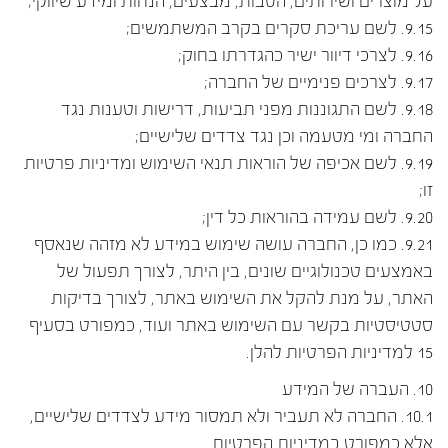
על מוצרים ושירותים, הטבות, מבצעים, הנחות ומידע שיווקי;
9.15. לשם עריכת סקרים בקרב המשתמשים;
9.16. לצרכי דיוור ישיר כהגדרתו בחוק;
9.17. לצרכים פנימיים של החברה;
9.18. לשם התגוננות מפני תביעות, דרישות וטענות נגד
החברה ומי מטעמה וכן נגד צדדים שלישיים;
9.19. לשם אכיפה של הוראות תנאי השימוש ומדיניות פרטיות
זו;
9.20. לשם עמידה בהוראות כל דין;
9.21. כמו כן, החברה עושה שימוש במידע לא מזהה שנאסף
באמצעים טכנולוגיים שונים, בין היתר, לצורך תפעול של
האתר, על מנת להקל את השימוש באתר, לצורך בדיקות
סטטיסטיות בקשר עם השימוש באתר ועוד, כמפורט בסעיף
15 למדיניות הפרטיות להלן.
10. העברה של המידע
10.1. החברה לא תעביר ולא תמסור מידע לצדדים שלישיים,
אלא כמפורט במדיניות הפרטיות.