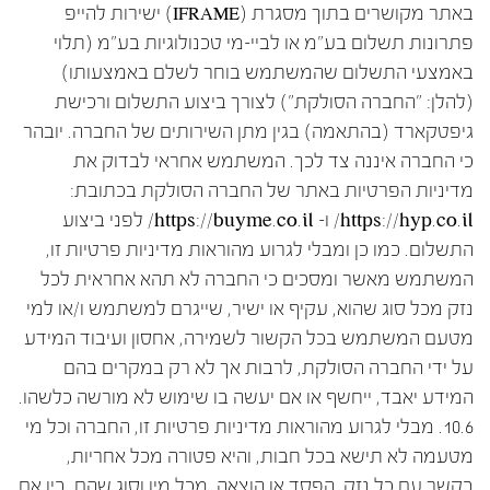
באתר מקושרים בתוך מסגרת (IFRAME) ישירות להייפ
פתרונות תשלום בע"מ או לביי-מי טכנולוגיות בע"מ (תלוי
באמצעי התשלום שהמשתמש בוחר לשלם באמצעותו)
(להלן: "החברה הסולקת") לצורך ביצוע התשלום ורכישת
גיפטקארד (בהתאמה) בגין מתן השירותים של החברה. יובהר
כי החברה איננה צד לכך. המשתמש אחראי לבדוק את
מדיניות הפרטיות באתר של החברה הסולקת בכתובת:
https://hyp.co.il/ ו- https://buyme.co.il/ לפני ביצוע
התשלום. כמו כן ומבלי לגרוע מהוראות מדיניות פרטיות זו,
המשתמש מאשר ומסכים כי החברה לא תהא אחראית לכל
נזק מכל סוג שהוא, עקיף או ישיר, שייגרם למשתמש ו/או למי
מטעם המשתמש בכל הקשור לשמירה, אחסון ועיבוד המידע
על ידי החברה הסולקת, לרבות אך לא רק במקרים בהם
המידע יאבד, ייחשף או אם יעשה בו שימוש לא מורשה כלשהו.
10.6. מבלי לגרוע מהוראות מדיניות פרטיות זו, החברה וכל מי
מטעמה לא תישא בכל חבות, והיא פטורה מכל אחריות,
בקשר עם כל נזק, הפסד או הוצאה, מכל מין וסוג שהם, בין אם