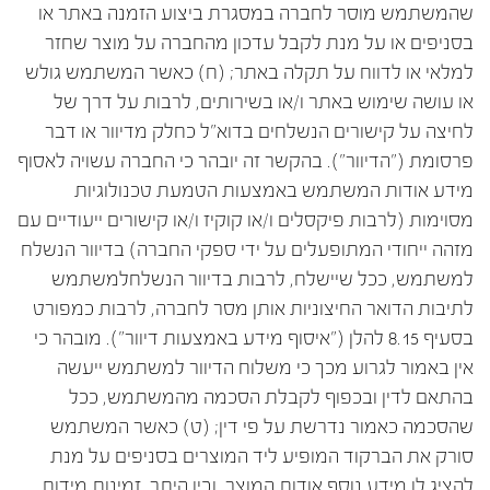
שהמשתמש מוסר לחברה במסגרת ביצוע הזמנה באתר או
בסניפים או על מנת לקבל עדכון מהחברה על מוצר שחזר
למלאי או לדווח על תקלה באתר; (ח) כאשר המשתמש גולש
או עושה שימוש באתר ו/או בשירותים, לרבות על דרך של
לחיצה על קישורים הנשלחים בדוא"ל כחלק מדיוור או דבר
פרסומת ("הדיוור"). בהקשר זה יובהר כי החברה עשויה לאסוף
מידע אודות המשתמש באמצעות הטמעת טכנולוגיות
מסוימות (לרבות פיקסלים ו/או קוקיז ו/או קישורים ייעודיים עם
מזהה ייחודי המתופעלים על ידי ספקי החברה) בדיוור הנשלח
למשתמש, ככל שיישלח, לרבות בדיוור הנשלחלמשתמש
לתיבות הדואר החיצוניות אותן מסר לחברה, לרבות כמפורט
בסעיף ‏8.15 להלן ("איסוף מידע באמצעות דיוור"). מובהר כי
אין באמור לגרוע מכך כי משלוח הדיוור למשתמש ייעשה
בהתאם לדין ובכפוף לקבלת הסכמה מהמשתמש, ככל
שהסכמה כאמור נדרשת על פי דין; (ט) כאשר המשתמש
סורק את הברקוד המופיע ליד המוצרים בסניפים על מנת
להציג לו מידע נוסף אודות המוצר, ובין היתר, זמינות מידות