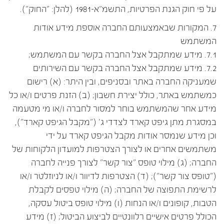
על פי חוק הגנת הפרטיות, התשמ"א-1981 (להלן: "החוק").
7. המקורות שבאמצעותם החברה אוספת מידע אודות
המשתמש
7.1. מידע שמתקבל אצל החברה בקשר עם המשתמש;
7.2. מידע שמתקבל אצל החברה בקשר עם השירותים
שמעניקה החברה באתר ובסניפים, ובין היתר: (א) רישום
כמשתמש באתר, כולל יצירת חשבון; (ב) הזנת פרטים ו/או כל
מידע אחר שהמשתמש בוחר למסור לחברה ו/או מי מטעמה
במסגרת מתן גיפט קארד לצדדי ג' ("מקבל הגיפט קארד"),
וכן מידע שנמסר אודות מקבל הגיפט קארד על ידי
משתמשים אחרים או לצורך הצטרפות למועדון הלקוחות של
החברה; (ג) מילוי טופס "צור קשר" לצורך פנייה לחברה
("טופס צור קשר"); (ד) הצטרפות לדיוור ו/או לניוזלטר ו/או
לרשימת התפוצה של החברה; (ה) מילוי טפסים לקבלת
הטבות, קופונים ו/או הנחות (ו) מילוי טופס ביטול עסקה,
הכולל פרטים אישיים רלוונטיים לביצוע הביטול; (ז) מידע