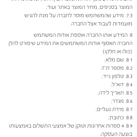
המוצר בסניפים, מחיר המוצר באתר ועוד;
7.3. מידע שהמשתמש מוסר לחברה על מנת להגיש
מועמדות לעבוד אצל החברה.
8. המידע אותו החברה אוספת אודות המשתמש
החברה תאסוף אודות המשתמשים את המידע שיפורט להלן
(כולו או חלקו):
8.1. שם מלא;
8.2. מספר ת"ז;
8.3. טלפון נייד;
8.4. דוא"ל;
8.5. תאריך לידה;
8.6. מגדר;
8.7. מידת נעליים;
8.8. כתובת;
8.9. 4 ספרות אחרונות וטוקן של אמצעי התשלום באמצעותו
בוצעה העסקה;