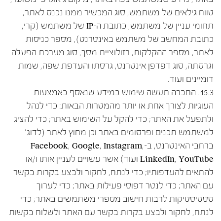
טווח גילאים של משתמש, סוג המכשיר ממנו נכנס לאתר,
תחומי עניין של משתמש, כתובת ה-IP של משתמש (קרי,
כתובת המחשב של משתמש באינטרנט), מספר כניסות
לאתר, מספר ההקלקות, רזולוציית מסך, סוג מערכת הפעלה
וגרסתה, סוג דפדפן אינטרנט, גרסתו והעדפת שפה, שמות
דומיינים ועוד.
15.3. החברה תעשה שימוש במידע שנאסף באמצעות
העוגיות לצורך אחת או יותר מהמטרות הבאות: כדי לנהל
ולתפעל את האתר; כדי להקל על השימוש באתר; כדי להציג
למשתמש תכנים ופרסומים באתר וכן מחוץ לאתר (לדוג'
ברחבי האינטרנט, ב-Facebook, Google, Instagram,
LinkedIn, YouTube ועוד) אשר עשויים לעניין אותו ו/או
להתאים להעדפותיו; כדי לנתח, לחקור ולבצע בקרות בקשר
עם האתר; כדי לנטר דפוסי פעילות באתר; כדי לערוך
סטטיסטיקות לרבות חישוב מספרי משתמשים באתר; כדי
לנתח, לחקור ולבצע בקרות בקשר עם האתר ולשלוח בקשות