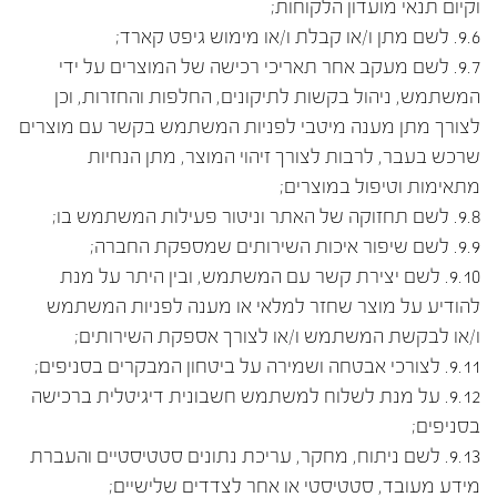
וקיום תנאי מועדון הלקוחות;
9.6. לשם מתן ו/או קבלת ו/או מימוש גיפט קארד;
9.7. לשם מעקב אחר תאריכי רכישה של המוצרים על ידי
המשתמש, ניהול בקשות לתיקונים, החלפות והחזרות, וכן
לצורך מתן מענה מיטבי לפניות המשתמש בקשר עם מוצרים
שרכש בעבר, לרבות לצורך זיהוי המוצר, מתן הנחיות
מתאימות וטיפול במוצרים;
9.8. לשם תחזוקה של האתר וניטור פעילות המשתמש בו;
9.9. לשם שיפור איכות השירותים שמספקת החברה;
9.10. לשם יצירת קשר עם המשתמש, ובין היתר על מנת
להודיע על מוצר שחזר למלאי או מענה לפניות המשתמש
ו/או לבקשת המשתמש ו/או לצורך אספקת השירותים;
9.11. לצורכי אבטחה ושמירה על ביטחון המבקרים בסניפים;
9.12. על מנת לשלוח למשתמש חשבונית דיגיטלית ברכישה
בסניפים;
9.13. לשם ניתוח, מחקר, עריכת נתונים סטטיסטיים והעברת
מידע מעובד, סטטיסטי או אחר לצדדים שלישיים;