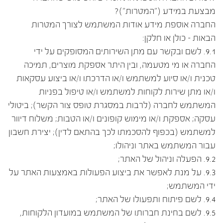
מבצעת במידע ("המטרות")?
החברה אוספת מידע אודות המשתמש לצורך המטרות
הבאות – כולן או חלקן:
9.1. לשם ובקשר עם מתן השירותים המסופקים על ידי
החברה או מי מטעמה, ובין היתר אספקת מוצרים, תמיכה
טכנית ו/או סיוע למשתמש ו/או הדרכתו ו/או ביצוע עסקאות
ו/או מתן שירות לקוחות למשתמש ו/או טיפול בפניות
המשתמש לחברה (לרבות במסגרת טופס צור הקשר); ביטולי
עסקה; אספקת ו/או מימוש קופונים ו/או הטבות; משלוח דיוור
למשתמש (בכפוף להסכמתו לכך בהתאם לדין); יצירת חשבון
עבור המשתמש באתר וניהולו;
9.2. הפעלה וניהול של האתר;
9.3. על מנת לאפשר את ביצוע הפעולות באמצעות האתר על
ידי המשתמש;
9.4. לשם פיתוח ותפעולו של האתר;
9.5. לשם בחינת חברותו של המשתמש במועדון הלקוחות,