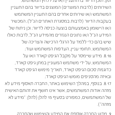
זמן; תוכן הדיוור בו התעניין ו/או עליו לחץ המשתמש;
השירותים (לרבות המוצרים) המוצגים בדיוור בהם התעניין
המשתמש ו/או שירותים אחרים בהם התעניין המשתמש
בעקבות הדיוור (לרבות במסגרת האתרים הנ"ל); המכשיר
ו/או היישומון באמצעותם בוצעה כניסה לדיוור; וכן ניתוח של
המידע הנ"ל ו/או נתונים הנגזרים מהמידע הנ"ל, לרבות כאלו
שיש בהם כדי ללמד על הרגלי הרכישה והצריכה של
המשתמש, תחומי עניין, העדפות המשתמש ועוד;
8.16. מידע שיימסר על מקבל הגיפט קארד ו/או על
המשתמש, על ידי משתמש המעוניין במתן גיפט קארד,
כדוגמת סכום הגיפט קארד, תאריך מימוש הגיפט קארד
ובאיזה מהסניפים מומש הגיפט קארד;
8.17. בנוסף, במהלך השימוש באתר, החברה תאסוף מידע לא
מזהה אודות המשתמשים, אשר אינו חושף את זהותם האישית
של המשתמשים, כמפורט בסעיף 15 להלן (להלן: "מידע לא
מזהה").
9. מדוע החברה אוספת את המידע והשימוש שהחברה