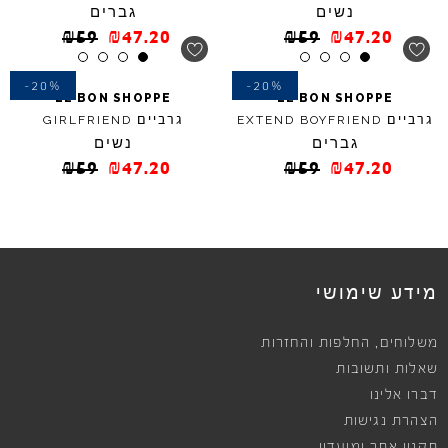
נשים
גברים
₪
59
₪
47.20
₪
59
₪
47.20
-20%
-20%
LE
BON
SHOPPE
LE
BON
SHOPPE
גרביים
גרביים
GIRLFRIEND
EXTEND
BOYFRIEND
גברים
נשים
₪
59
₪
47.20
₪
59
₪
47.20
מידע שימושי
,
משלוחים
החלפות והחזרות
שאלות ותשובות
דברו אלינו
הצהרת נגישות
תקנון אתר ומועדון