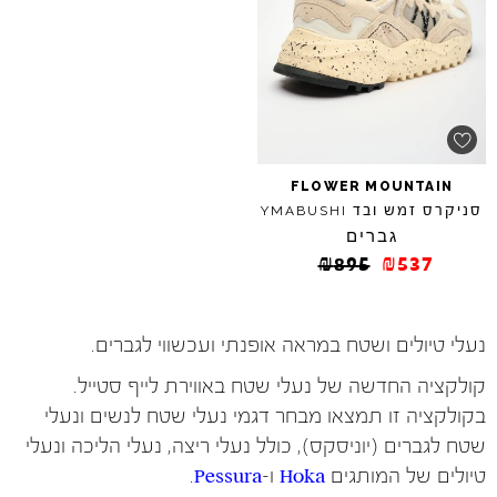
FLOWER
MOUNTAIN
סניקרס זמש ובד
YMABUSHI
גברים
₪
895
₪
537
נעלי טיולים ושטח במראה אופנתי ועכשווי לגברים.
קולקציה החדשה של נעלי שטח באווירת לייף סטייל.
בקולקציה זו תמצאו מבחר דגמי נעלי שטח לנשים ונעלי
שטח לגברים (יוניסקס), כולל נעלי ריצה, נעלי הליכה ונעלי
טיולים של המותגים
Hoka
ו-
Pessura
.