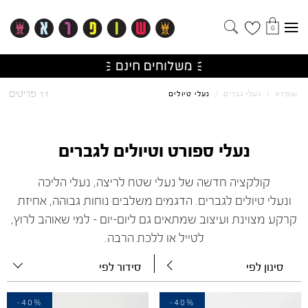
0
11 פריטים
שופרא
/
נעלי גברים
/
נעלי טיולים
נעלי ספורט וטיולים לגברים
קולקציה חדשה של
נעלי
שטח לריצה,
נעלי
הליכה
ו
נעלי
טיולים לגברים
. הדגמים משלבים נוחות גבוהה, אחיזת
קרקע מצוינת ועיצוב שמתאים גם ליום-יום – למי שאוהב לרוץ,
לטייל או ללכת הרבה.
סינון לפי
סידור לפי
-40%
-40%