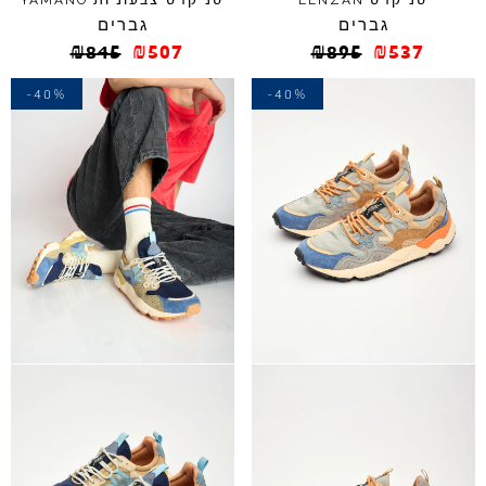
סניקרס
סניקרס צבעוניות
YAMANO
LENZAN
גברים
גברים
₪
845
₪
507
₪
895
₪
537
-40%
-40%