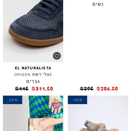
נשים
EL
NATURALISTA
נעלי רשת
ORIGEN
גברים
₪
445
₪
311.50
₪
295
₪
206.50
-20%
-40%