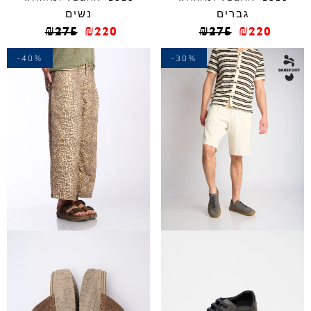
גברים
נשים
₪
275
₪
220
₪
275
₪
220
-40%
-30%