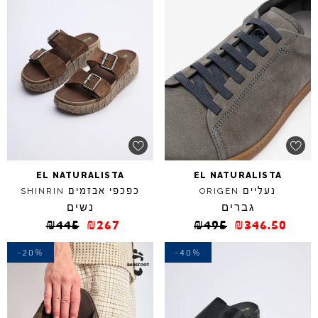
EL
NATURALISTA
EL
NATURALISTA
נעליים
כפכפי אבזמים
SHINRIN
ORIGEN
גברים
נשים
₪
445
₪
267
₪
495
₪
346.50
-20%
-40%