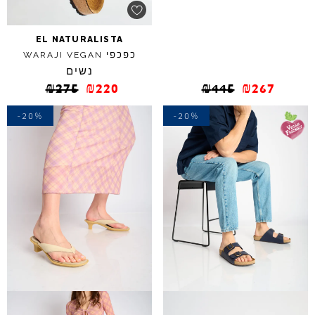
EL
NATURALISTA
כפכפי
WARAJI
VEGAN
נשים
₪
275
₪
220
₪
445
₪
267
-20%
-20%