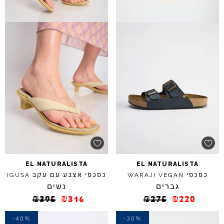
EL
NATURALISTA
EL
NATURALISTA
כפכפי
כפכפי אצבע עם עקב
IGUSA
WARAJI
VEGAN
גברים
נשים
₪
395
₪
316
₪
275
₪
220
-40%
-30%