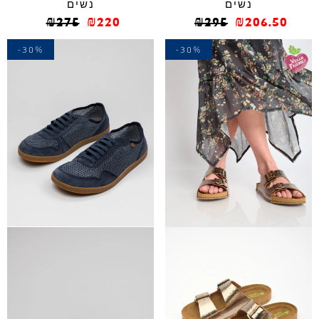
נשים
נשים
₪
275
₪
220
₪
295
₪
206.50
-30%
-30%