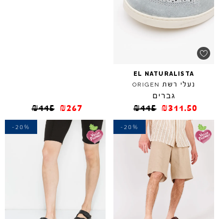
EL
NATURALISTA
נעלי רשת
ORIGEN
גברים
₪
445
₪
267
₪
445
₪
311.50
-20%
-20%