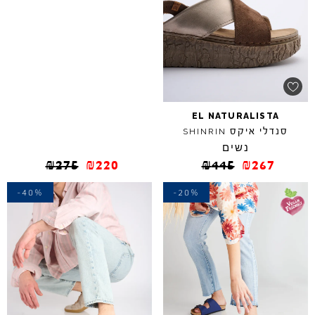
EL
NATURALISTA
סנדלי איקס
SHINRIN
נשים
₪
275
₪
220
₪
445
₪
267
-40%
-20%