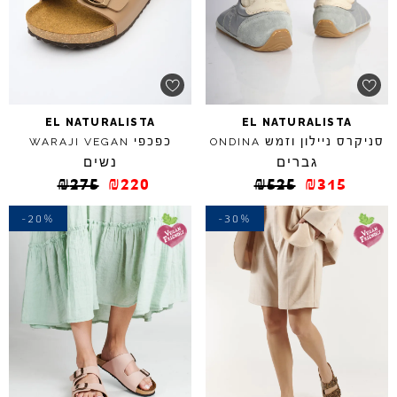
EL
NATURALISTA
EL
NATURALISTA
סניקרס ניילון וזמש
כפכפי
WARAJI
VEGAN
ONDINA
גברים
נשים
₪
275
₪
220
₪
525
₪
315
-20%
-30%