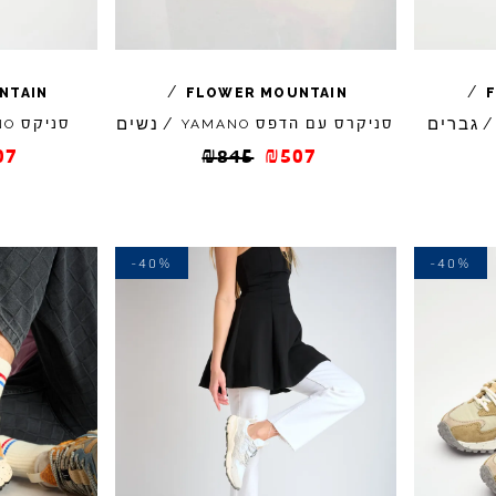
/
/
NTAIN
FLOWER
MOUNTAIN
גברים
נשים
/
סניקרס עם הדפס
/
סניקס
NO
YAMANO
07
₪
845
₪
507
-40%
-40%