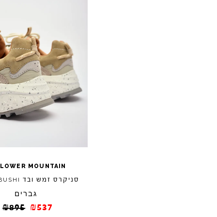
FLOWER
MOUNTAIN
סניקרס זמש ובד
BUSHI
גברים
₪
895
₪
537