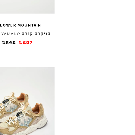
FLOWER
MOUNTAIN
סניקרס קנבס
YAMANO
₪
845
₪
507