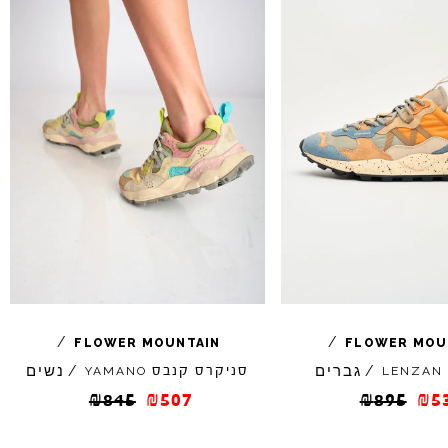
/
/
FLOWER
MOUNTAIN
FLOWER
MOU
גברים
נשים
/
סניקרס קנבס
/
YAMANO
LENZAN
₪
845
₪
507
₪
895
₪
5