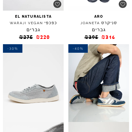
EL
NATURALISTA
ARO
סניקרס
כפכפי
WARAJI
VEGAN
JOANETA
גברים
גברים
₪
275
₪
220
₪
395
₪
316
-30%
-40%