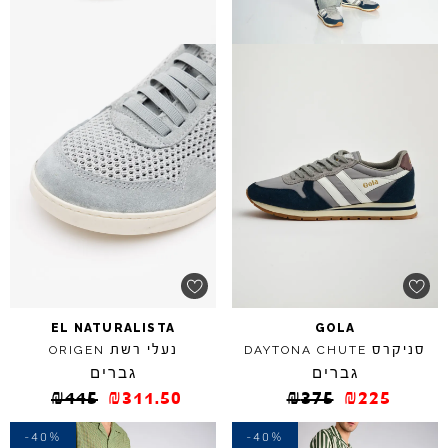
EL
NATURALISTA
GOLA
סניקרס
נעלי רשת
ORIGEN
DAYTONA
CHUTE
גברים
גברים
₪
445
₪
311.50
₪
375
₪
225
-40%
-40%