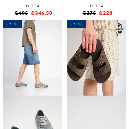
גברים
גברים
₪
495
₪
346.50
₪
275
₪
220
-20%
-20%