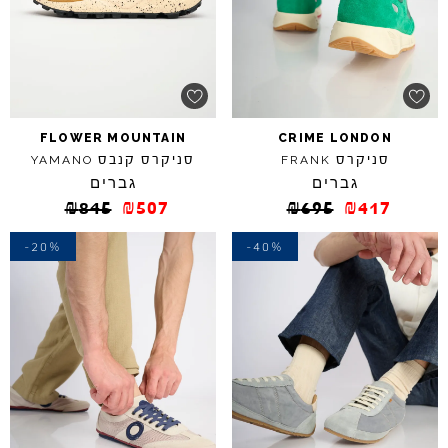
FLOWER
MOUNTAIN
CRIME
LONDON
סניקרס
סניקרס קנבס
YAMANO
FRANK
גברים
גברים
₪
845
₪
507
₪
695
₪
417
-20%
-40%