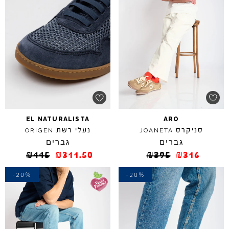
EL
NATURALISTA
ARO
סניקרס
נעלי רשת
ORIGEN
JOANETA
גברים
גברים
₪
445
₪
311.50
₪
395
₪
316
-20%
-20%