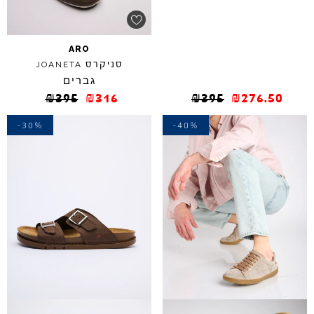
ARO
סניקרס
JOANETA
גברים
₪
395
₪
316
₪
395
₪
276.50
-30%
-40%