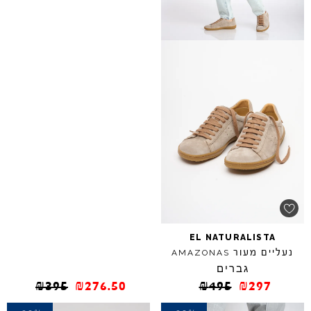
EL
NATURALISTA
נעליים מעור
AMAZONAS
גברים
₪
395
₪
276.50
₪
495
₪
297