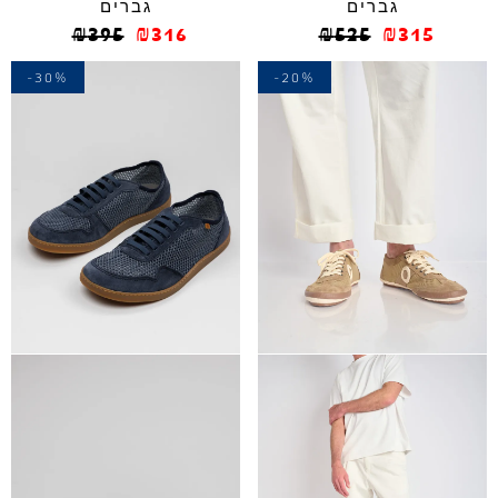
גברים
גברים
₪
395
₪
316
₪
525
₪
315
-30%
-20%