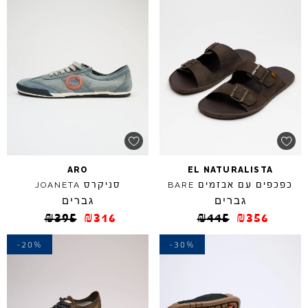
ARO
EL
NATURALISTA
כפכפים עם אבזמים
סניקרס
JOANETA
BARE
גברים
גברים
₪
395
₪
316
₪
445
₪
356
-20%
-30%