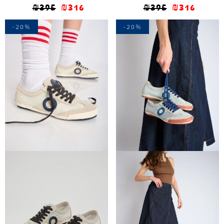
₪
395
₪
316
₪
395
₪
316
-20%
-20%