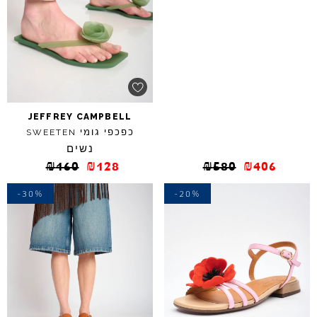
JEFFREY
CAMPBELL
כפכפי גומי
SWEETEN
נשים
₪
160
₪
128
₪
580
₪
406
-30%
-20%