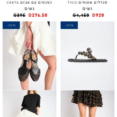
סנדלים שטוחים
כפכפים עם אבזם
CRETA
TYCO
נשים
נשים
₪
395
₪
276.50
₪
1,150
₪
920
-30%
-30%