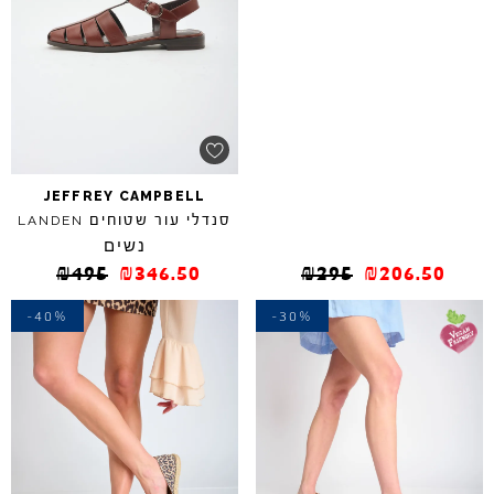
JEFFREY
CAMPBELL
סנדלי עור שטוחים
LANDEN
נשים
₪
495
₪
346.50
₪
295
₪
206.50
-40%
-30%