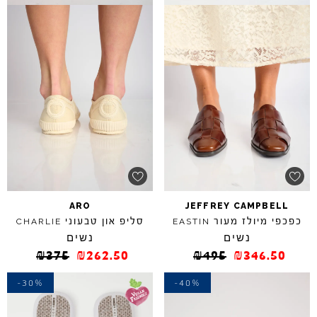
ARO
JEFFREY
CAMPBELL
כפכפי מיולז מעור
סליפ און טבעוני
CHARLIE
EASTIN
נשים
נשים
₪
375
₪
262.50
₪
495
₪
346.50
-30%
-40%