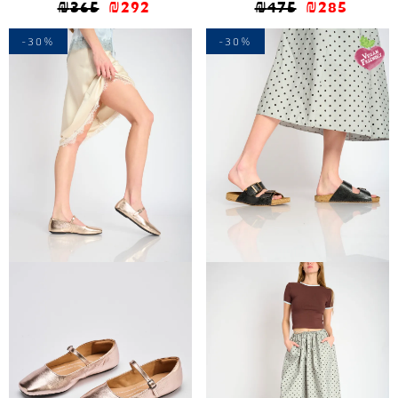
₪
365
₪
292
₪
475
₪
285
-30%
-30%