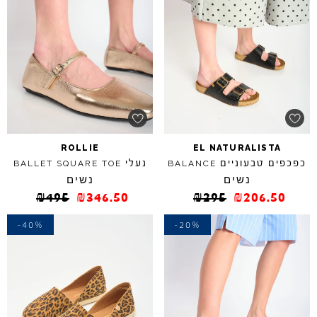
ROLLIE
EL
NATURALISTA
כפכפים טבעוניים
נעלי
BALLET
SQUARE
TOE
BALANCE
נשים
נשים
₪
495
₪
346.50
₪
295
₪
206.50
-40%
-20%