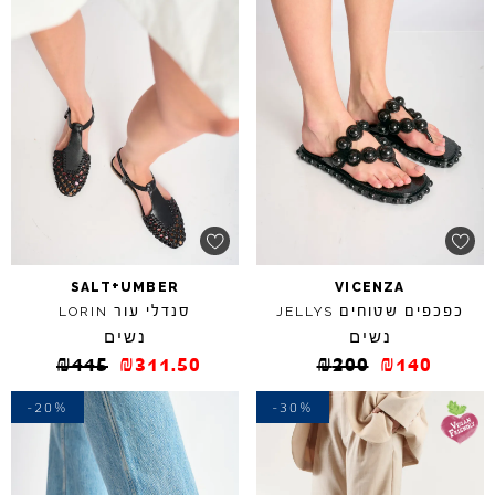
+
SALT
UMBER
VICENZA
כפכפים שטוחים
סנדלי עור
LORIN
JELLYS
נשים
נשים
₪
445
₪
311.50
₪
200
₪
140
-20%
-30%