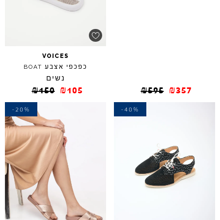
VOICES
כפכפי אצבע
BOAT
נשים
₪
150
₪
105
₪
595
₪
357
-20%
-40%