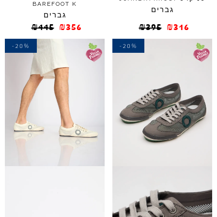
BAREFOOT
K
גברים
גברים
₪
445
₪
356
₪
395
₪
316
-20%
-20%