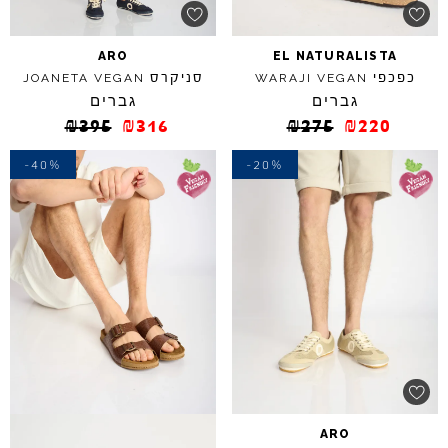
ARO
EL
NATURALISTA
כפכפי
סניקרס
JOANETA
VEGAN
WARAJI
VEGAN
גברים
גברים
₪
395
₪
316
₪
275
₪
220
-40%
-20%
ARO