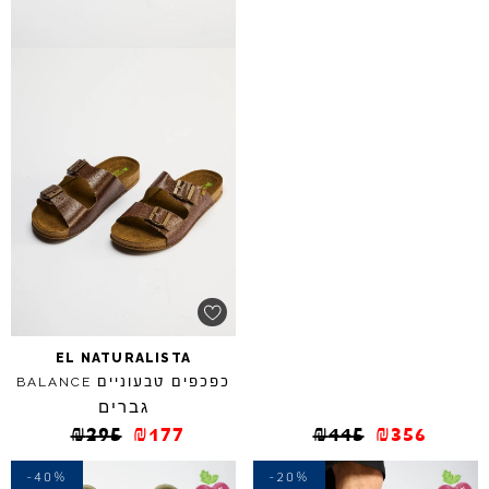
EL
NATURALISTA
כפכפים טבעוניים
BALANCE
גברים
₪
295
₪
177
₪
445
₪
356
-40%
-20%