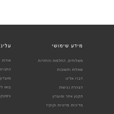
מידע שימושי
עלינו
,
אודות
משלוחים
החלפות והחזרות
החנויות
שאלות ותשובות
מועדון
דברו אלינו
בואו לע
הצהרת נגישות
גיפטקא
תקנון אתר ומועדון
מדיניות פרטיות וקוקיז