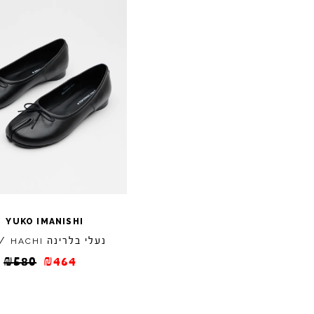
/
YUKO
IMANISHI
נעלי בלרינה
/
HACHI
₪
580
₪
464