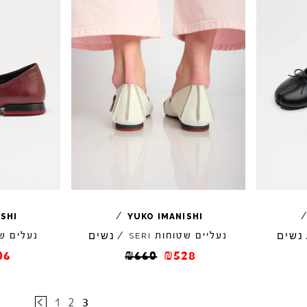
/
ISHI
YUKO
IMANISHI
נשים
נשים
נעליים שטוחות
/
נעלים ש
SERI
06
₪
660
₪
528
1
2
3