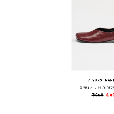
/
YUKO
IMAN
נשים
טוחות
/
JIM
₪
580
₪
4