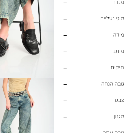
מגדר
ברפוט
נעלי טיולים
גרביים
נעליים טבעוניות
סוגי נעליים
גרביים
לכל המותגים שלנו
תיקי גב ולפטופ
מידה
מותג
תיקים
גובה הנחה
צבע
סגנון
גובה עקב