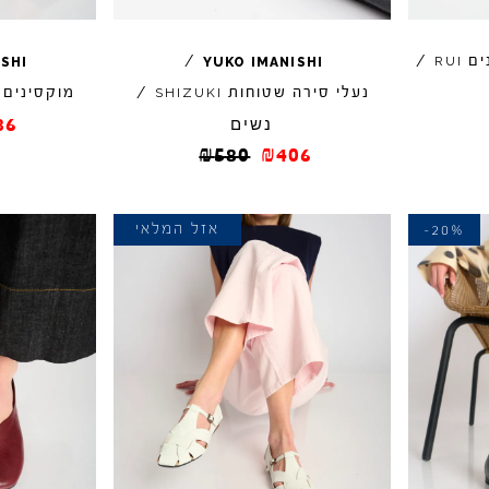
ים
/
/
RUI
ISHI
YUKO
IMANISHI
נעלי סירה שטוחות
/
מוקסינים
SHIZUKI
נשים
86
₪
580
₪
406
-20%
אזל המלאי