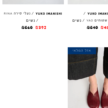
/
/
נעלי סירה
RINA
YUKO
IMANISHI
YUKO
IMAN
נשים
נשים
 שטוחים
/
/
YAO
₪
560
₪
392
₪
540
₪
4
אזל המלאי