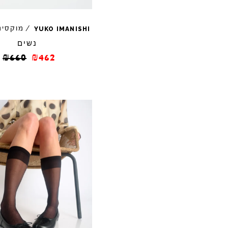
/
מוקסינ
YUKO
IMANISHI
נשים
₪
660
₪
462