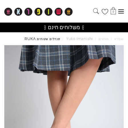
0
RUKA
Yuko
Imanishi
שופרא
/
מותגים
/
/
סנדלים שטוחים