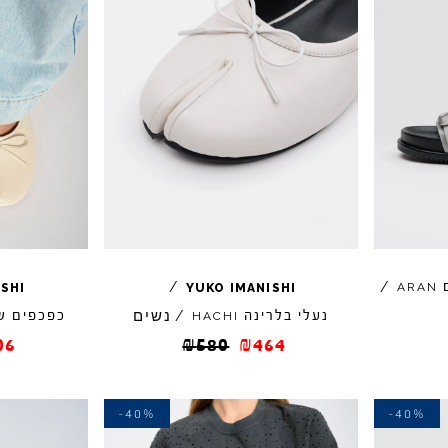
ם
/
/
ARAN
ISHI
YUKO
IMANISHI
נשים
נעלי בלרינה
/
כפכפים ש
HACHI
06
₪
580
₪
464
-40%
-40%