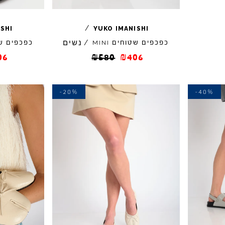
/
ISHI
YUKO
IMANISHI
נשים
כפכפים שטוחים
/
כפכפים ש
MINI
06
₪
580
₪
406
-20%
-40%