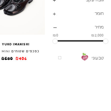
חומר
מחיר
₪0
₪2,000
/
YUKO
IMANISHI
כפכפים שטוחים
/
MINI
טבעוני
₪
580
₪
406