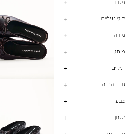
מגדר
ברפוט
נעליים טבעוניות
גרביים
נעלי ברפוט
סוגי נעליים
גרביים
לכל המותגים שלנו
תיקי גב ולפטופ
מידה
מותג
תיקים
גובה הנחה
צבע
סגנון
גובה עקב