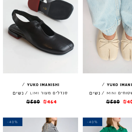
/
/
YUKO
IMANISHI
YUKO
IMAN
נשים
נשים
טוחים
/
סנדלים מעור
/
LIMI
MINI
₪
580
₪
464
₪
580
₪
4
-40%
-40%