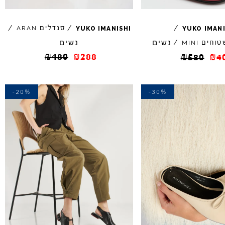
/
/
סנדלים
/
ARAN
YUKO
IMANISHI
YUKO
IMAN
נשים
נשים
טוחים
/
MINI
₪
480
₪
288
₪
580
₪
4
-20%
-30%