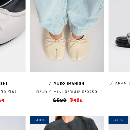
ם
/
/
ARAN
ISHI
YUKO
IMANISHI
נשים
כפכפים שטוחים
/
נעלי בלר
MINI
64
₪
580
₪
406
-40%
-40%