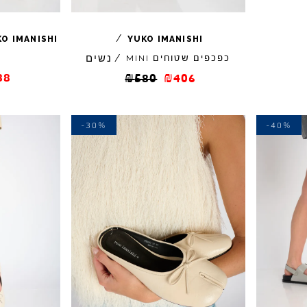
/
KO
IMANISHI
YUKO
IMANISHI
נשים
כפכפים שטוחים
/
MINI
88
₪
580
₪
406
-30%
-40%