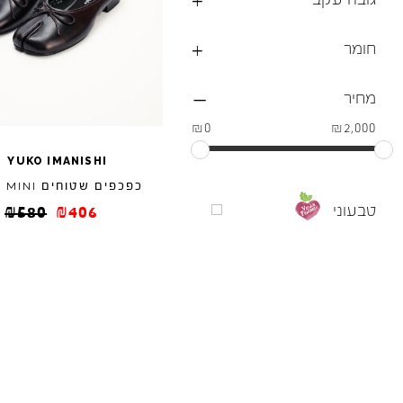
חומר
מחיר
₪0
₪2,000
/
YUKO
IMANISHI
כפכפים שטוחים
/
MINI
טבעוני
₪
580
₪
406