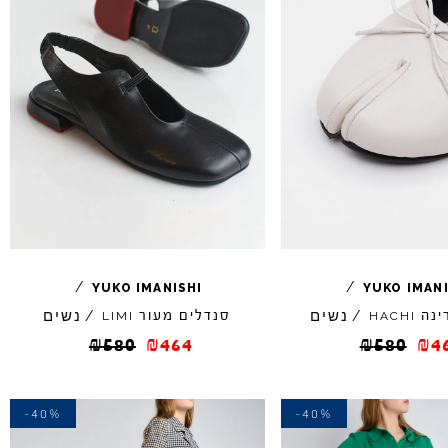
/
/
YUKO
IMANISHI
YUKO
IMAN
נשים
נשים
ינה
/
סנדלים מעור
/
LIMI
HACHI
₪
580
₪
464
₪
580
₪
4
-40%
-40%