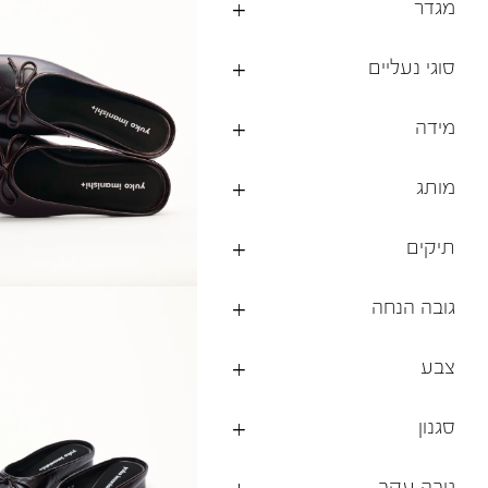
מגדר
ברפוט
נעליים טבעוניות
גרביים
נעלי ברפוט
סוגי נעליים
גרביים
לכל המותגים שלנו
תיקי גב ולפטופ
מידה
מותג
תיקים
גובה הנחה
צבע
סגנון
גובה עקב