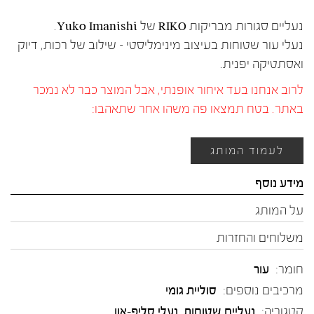
נעליים סגורות מבריקות RIKO של Yuko Imanishi.
נעלי עור שטוחות בעיצוב מינימליסטי – שילוב של רכות, דיוק
ואסתטיקה יפנית.
לרוב אנחנו בעד איחור אופנתי, אבל המוצר כבר לא נמכר
באתר. בטח תמצאו פה משהו אחר שתאהבו:
לעמוד המותג
מידע נוסף
על המותג
משלוחים והחזרות
חומר:
עור
מרכיבים נוספים:
סוליית גומי
קטגוריה:
נעליים שטוחות
,
נעלי סליפ-און