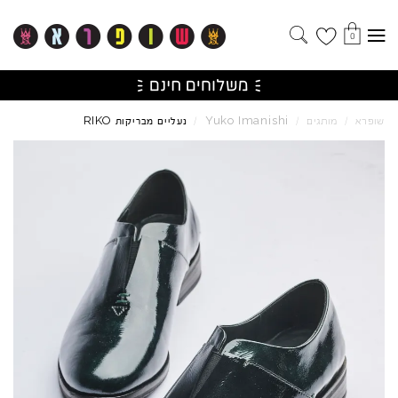
0
RIKO
Yuko
Imanishi
שופרא
/
מותגים
/
/
נעליים מבריקות