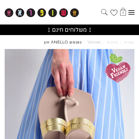
0
ANELLO
Voices
שופרא
/
מותגים
/
/
כפכפים
זהב