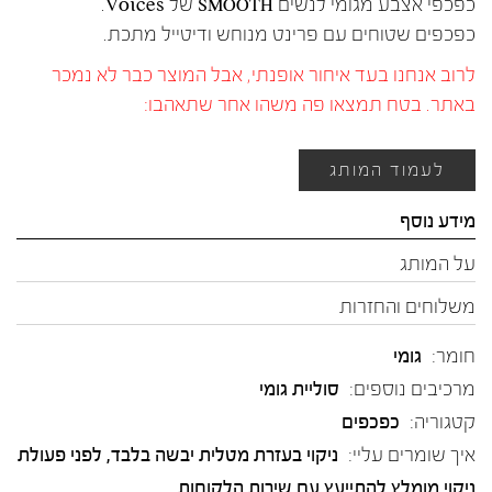
כפכפי אצבע מגומי לנשים SMOOTH של Voices.
כפכפים שטוחים עם פרינט מנוחש ודיטייל מתכת.
לרוב אנחנו בעד איחור אופנתי, אבל המוצר כבר לא נמכר
באתר. בטח תמצאו פה משהו אחר שתאהבו:
לעמוד המותג
מידע נוסף
על המותג
משלוחים והחזרות
חומר:
גומי
מרכיבים נוספים:
סוליית גומי
קטגוריה:
כפכפים
איך שומרים עליי:
ניקוי בעזרת מטלית יבשה בלבד, לפני פעולת
ניקוי מומלץ להתייעץ עם שירות הלקוחות