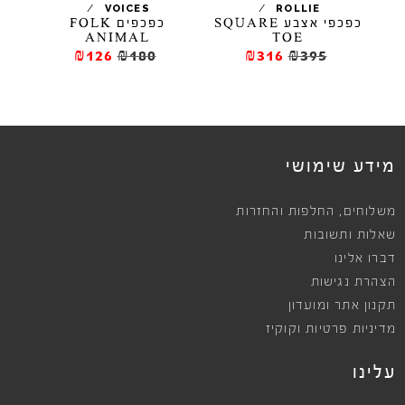
/
/
/
VICENZA
VOICES
ROLLIE
כפכפי אצבע SQUARE
כפכפים FOLK
כפכפים שטוח
COIMBRA
ANIMAL
TOE
285
₪475
₪126
₪180
₪316
₪39
ews
מידע שימושי
,
משלוחים
החלפות והחזרות
שאלות ותשובות
דברו אלינו
הצהרת נגישות
תקנון אתר ומועדון
מדיניות פרטיות וקוקיז
עלינו