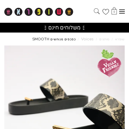
0
SMOOTH
Voices
שופרא
/
מותגים
/
/
כפכפים מנוחשים