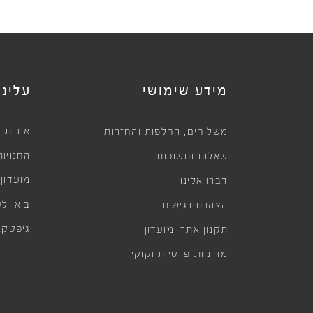
מידע שימושי
עלינו
,
אודות
משלוחים
החלפות והחזרות
החנויות
שאלות ותשובות
מועדון
דברו אלינו
בואו לע
הצהרת נגישות
גיפטקא
תקנון אתר ומועדון
מדיניות פרטיות וקוקיז