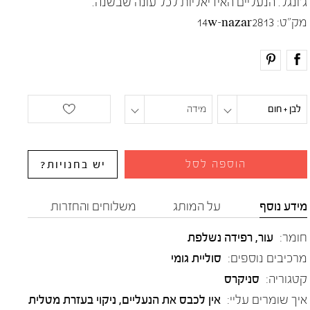
ג'ונגל. הנעליים האידיאליות לכל עונה שבשנה.
מק"ט:
14w-nazar2813
לבן + חום
מידה
הוספה לסל
יש בחנויות?
מידע נוסף
על המותג
משלוחים והחזרות
חומר:
עור
,
רפידה נשלפת
מרכיבים נוספים:
סוליית גומי
קטגוריה:
סניקרס
איך שומרים עליי:
אין לכבס את הנעליים, ניקוי בעזרת מטלית