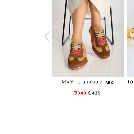
סניקרס בד MAY
/
/
BACK 70
ARO
סניקרס בד וזמש ROCKET
₪340
₪425
₪297
₪495