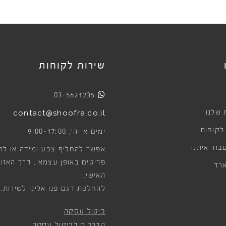
שירות לקוחות
03-5621235
 שלנו
contact@shoofra.co.il
 לקוחות
9:00-17:00
ימים א׳-ה׳,
בוד איתנו
אפשר להחליף צבע ומידה או לה
פריטים באופן עצמאי, דרך האזור
רד
האישי.
להחלפת דגם פנו אלינו לשירות.
ביטול עסקה
הדרכים לביטול עסקה