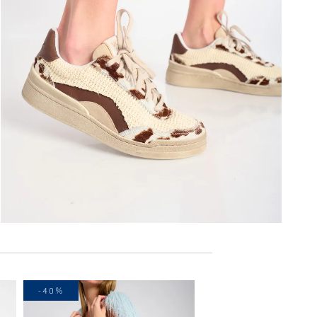
-40%
-30%