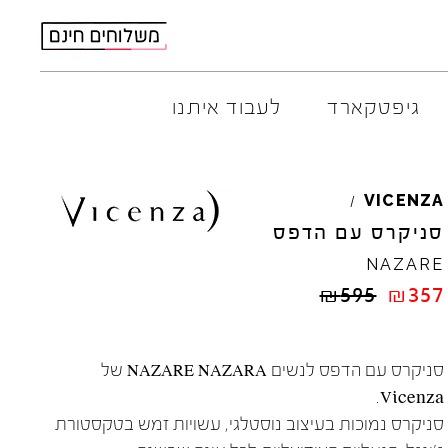
גיפטקארד
לעבוד איתנו
AMBITIOUS
ELIA
M
VICENZA
/
ARO
EL
NA
סניקרס עם הדפס
ART
4CCC
NAZARE
A.S.
98
FLOW
₪
595
₪
357
BACK
70
GOLA
BIBI
LOU
HOKA
CHIE
MIHARA
JEFFR
סניקרס עם הדפס לנשים NAZARE NAZARA של
CRIME
LONDON
LE
BO
Vicenza.
סניקרס נמוכות בעיצוב נוסטלגי, עשויות זמש בטקסטורת