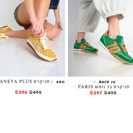
סניקרס JOANETA PLUS
/
/
ARO
BACK 70
רס בד וזמש PARIS
₪396
₪495
₪297
₪495