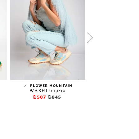
/
/
FLOWER MOUNTAIN
GO
סניקרס WASHI
סניק
₪507
₪845
₪262.5