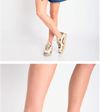
ברפוט
נעליים טבעוניות
גרביים
נעלי ברפוט
גרביים
לכל המותגים שלנו
תיקי גב ולפטופ