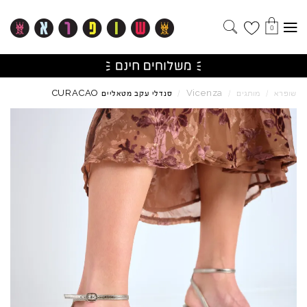
0
CURACAO
Vicenza
שופרא
/
מותגים
/
/
סנדלי עקב מטאליים