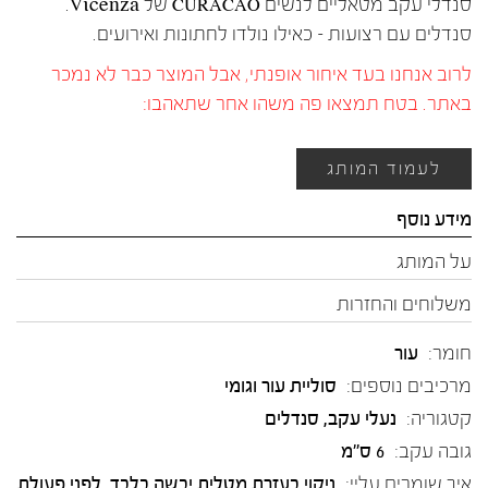
סנדלי עקב מטאליים לנשים CURACAO של Vicenza.
סנדלים עם רצועות – כאילו נולדו לחתונות ואירועים.
לרוב אנחנו בעד איחור אופנתי, אבל המוצר כבר לא נמכר
באתר. בטח תמצאו פה משהו אחר שתאהבו:
לעמוד המותג
מידע נוסף
על המותג
משלוחים והחזרות
חומר:
עור
מרכיבים נוספים:
סוליית עור וגומי
קטגוריה:
נעלי עקב
,
סנדלים
גובה עקב:
6 ס"מ
איך שומרים עליי:
ניקוי בעזרת מטלית יבשה בלבד, לפני פעולת