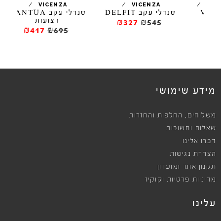
/
/
/
VICENZA
VICENZA
סנדלי עקב DELFIT
סנדלי עקב MANTUA
סנדל
רצועות
₪327
₪545
₪417
₪695
ews
מידע שימושי
,
משלוחים
החלפות והחזרות
שאלות ותשובות
דברו אלינו
הצהרת נגישות
תקנון אתר ומועדון
מדיניות פרטיות וקוקיז
עלינו