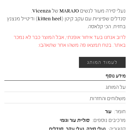
נעלי סירה מעור לנשים MARAJO של Vicenza.
סנדלים שפיציות עם עקב קיטן (kitten heel) ודיטייל מנצנץ
בחזית. הכי קלאסה.
לרוב אנחנו בעד איחור אופנתי, אבל המוצר כבר לא נמכר
באתר. בטח תמצאו פה משהו אחר שתאהבו:
לעמוד המותג
מידע נוסף
על המותג
משלוחים והחזרות
חומר:
עור
מרכיבים נוספים:
סוליית עור וגומי
קטגוריה:
נעלי סירה
,
נעלי עקב
,
סנדלים