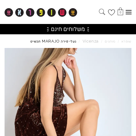
0
MARAJO
Vicenza
שופרא
/
מותגים
/
/
נעלי סירה
תכשיט