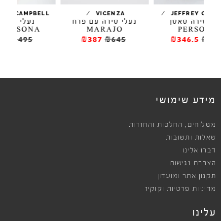
/
/
/
L
JEFFREY CAMPBELL
VICENZA
נעלי סירה עם פרח
נעלי סירה עם
נע
MARAJO
PERSONA נקוד
₪396
₪495
₪387
₪645
מידע שימושי
,
משלוחים
החלפות והחזרות
שאלות ותשובות
דברו אלינו
הצהרת נגישות
תקנון אתר ומועדון
מדיניות פרטיות וקוקיז
עלינו