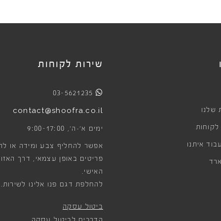
שירות לקוחות
03-5621235
 שלנו
contact@shoofra.co.il
 לקוחות
9:00-17:00
ימים א׳-ה׳,
בוד איתנו
אפשר להחליף צבע ומידה או לה
פריטים באופן עצמאי, דרך האזור
רד
האישי.
להחלפת דגם פנו אלינו לשירות.
ביטול עסקה
הדרכים לביטול עסקה