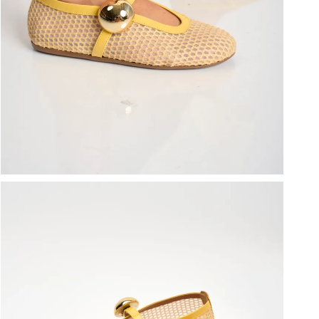
ברפוט
נעליים טבעוניות
גרביים
נעלי ברפוט
גרביים
לכל המותגים שלנו
תיקי גב ולפטופ