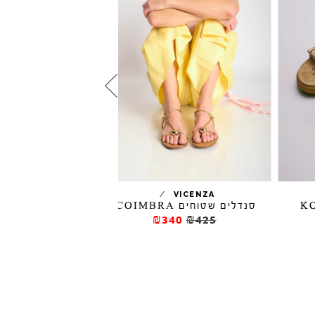
/
/
BIBI LOU
VICENZA
סנדלים שטוחים COIMBRA
סנדלים שטוחים SOLEN
316
₪395
₪340
₪425