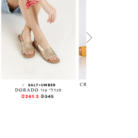
פים עם אבזם CRETA
/
SALT+UMBER
סנדלי עור DORADO
₪276.5
₪39
₪241.5
₪345