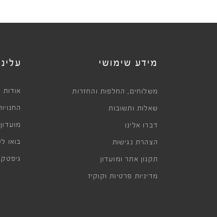
מידע שימושי
עלינו
,
אודות
משלוחים
החלפות והחזרות
החנויות
שאלות ותשובות
מועדון
דברו אלינו
בואו לע
הצהרת נגישות
גיפטקא
תקנון אתר ומועדון
מדיניות פרטיות וקוקיז