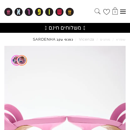
0
SARDENHA
Vicenza
שופרא
/
מותגים
/
/
כפכפי עקב
Skip to product reviews