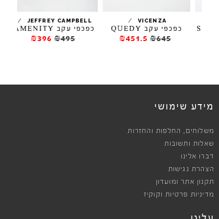
/
/
/
JEFFREY CAMPBELL
VICENZA
SWEET
כפכפי עקב QUEDY
כפכפי עקב AMENITY
כפ
₪396
₪495
₪451.5
₪645
מידע שימושי
,
משלוחים
החלפות והחזרות
שאלות ותשובות
דברו אלינו
הצהרת נגישות
תקנון אתר ומועדון
מדיניות פרטיות וקוקיז
עלינו