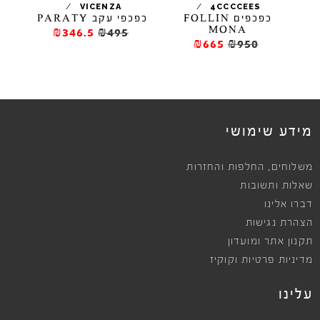
/
/
JEFFREY CAMPBELL
VICENZA
4CCC
כפכפים FOLLIN
כפכפי עקב PARATY
כפכפי עקב LA GLOIRE
MON
₪400.5
₪445
₪346.5
₪495
₪665
₪
ews
מידע שימושי
,
משלוחים
החלפות והחזרות
שאלות ותשובות
דברו אלינו
הצהרת נגישות
תקנון אתר ומועדון
מדיניות פרטיות וקוקיז
עלינו