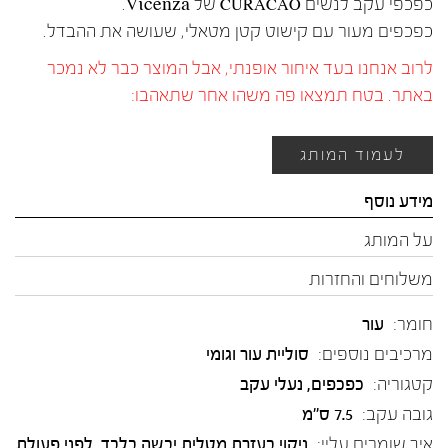
כפכפי עקב לנשים CURACAO של Vicenza.
כפכפים מעור עם קישוט קטן מטאלי, שעושה את ההבדל.
לרוב אנחנו בעד איחור אופנתי, אבל המוצר כבר לא נמכר
באתר. בטח תמצאו פה משהו אחר שתאהבו:
לעמוד המותג
מידע נוסף
על המותג
משלוחים והחזרות
חומר:
עור
מרכיבים נוספים:
סוליית עור וגומי
קטגוריה:
כפכפים
,
נעלי עקב
גובה עקב:
7.5 ס"מ
איך שומרים עליי:
ניקוי בעזרת מטלית יבשה בלבד, לפני פעולת