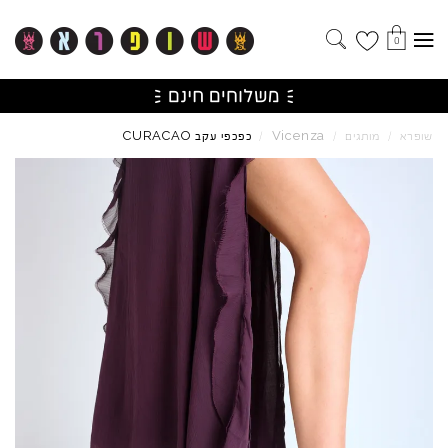
0
CURACAO
Vicenza
שופרא
/
מותגים
/
/
כפכפי עקב