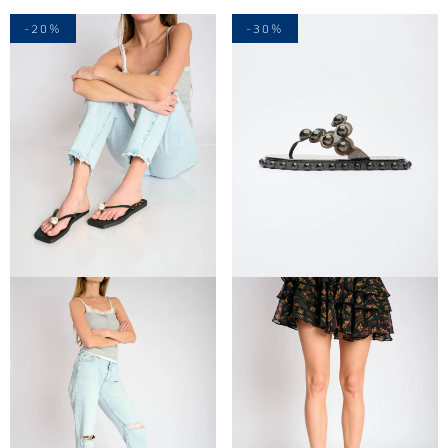
-20%
-30%