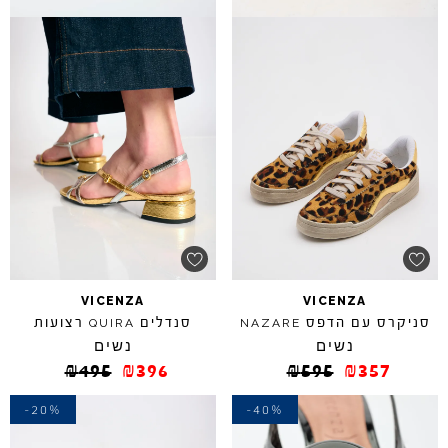
VICENZA
VICENZA
סניקרס עם הדפס
סנדלים
רצועות
QUIRA
NAZARE
נשים
נשים
₪
495
₪
396
₪
595
₪
357
-20%
-40%