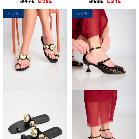
₪
475
₪
285
₪
525
₪
315
-40%
-30%