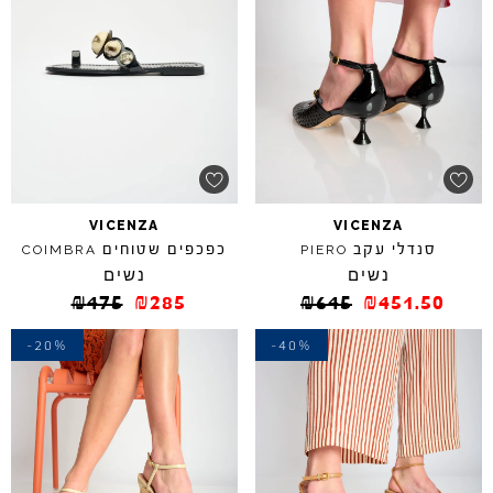
VICENZA
VICENZA
סנדלי עקב
כפכפים שטוחים
COIMBRA
PIERO
נשים
נשים
₪
475
₪
285
₪
645
₪
451.50
-20%
-40%