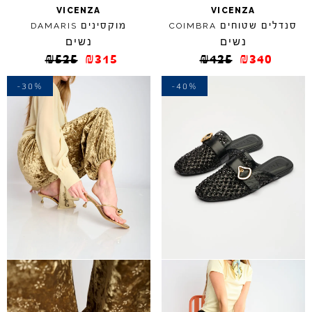
VICENZA
VICENZA
סנדלים שטוחים
מוקסינים
DAMARIS
COIMBRA
נשים
נשים
₪
525
₪
315
₪
425
₪
340
-30%
-40%