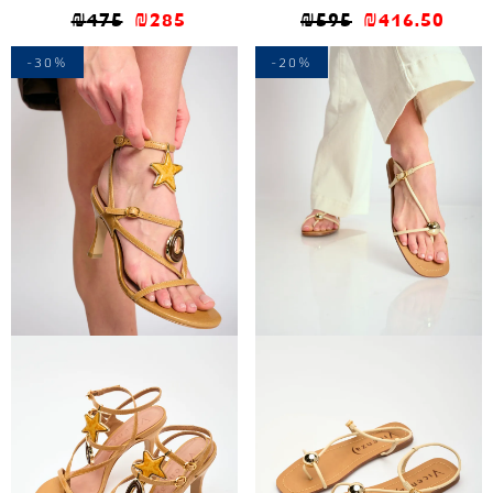
₪
475
₪
285
₪
595
₪
416.50
-30%
-20%