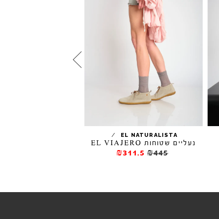
/
/
EL NATURALISTA
ROLLIE
נעליים שטוחות EL VIAJERO
סנדלים משולבים SLINGBACK
₪311.5
₪445
₪285
₪475