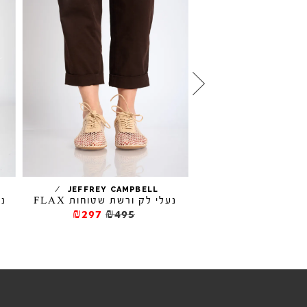
/
/
JEFFREY CAMPBELL
EL NATURAL
EL VIAJER
נעלי לק ורשת שטוחות FLAX
נעל
₪297
₪495
₪311.5
₪44