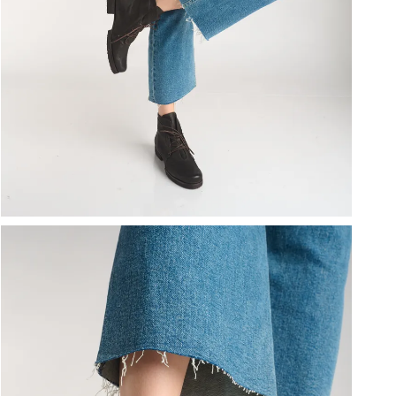
ברפוט
נעליים טבעוניות
גרביים
נעלי ברפוט
גרביים
לכל המותגים שלנו
תיקי גב ולפטופ