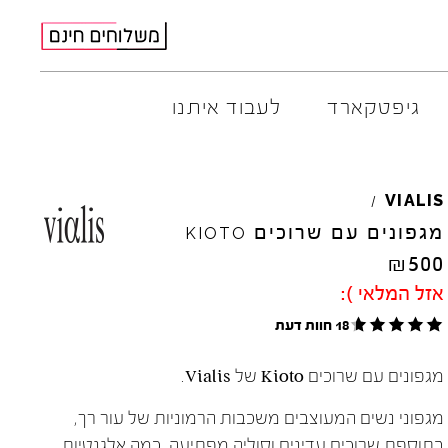
גיפטקארד
לעבוד איתנו
AMBITIOUS
ELIA
M
VIALIS
/
ARO
EL
NA
מגפונים עם שרוכים
KIOTO
ART
4CCC
₪
500
A.S.
98
FLOW
אזל המלאי ):
BACK
70
GOLA
18 חוות דעת
BIBI
LOU
HOKA
CHIE
MIHARA
JEFFR
מגפונים עם שרוכים Kioto של Vialis.
CRIME
LONDON
LE
BO
מגפוני נשים המעוצבים משכבות הרמוניות של עור רך,
בתוספת שרוכים עדינים וסוליה מפתיעה. כמה אלגנטיות,