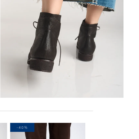
-40%
-30%