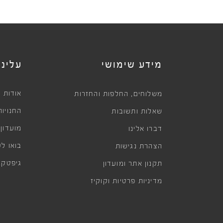
מידע שימושי
עלינו
,
אודות
משלוחים
החלפות והחזרות
החנויות
שאלות ותשובות
מועדון
דברו אלינו
בואו לע
הצהרת נגישות
גיפטקא
תקנון אתר ומועדון
מדיניות פרטיות וקוקיז