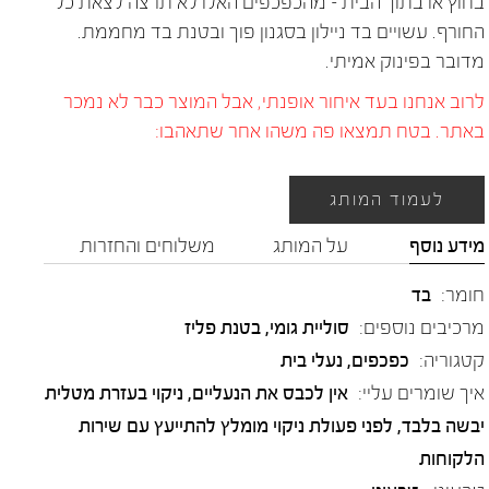
בחוץ או בתוך הבית – מהכפכפים האלו לא תרצה לצאת כל
החורף. עשויים בד ניילון בסגנון פוך ובטנת בד מחממת.
מדובר בפינוק אמיתי.
לרוב אנחנו בעד איחור אופנתי, אבל המוצר כבר לא נמכר
באתר. בטח תמצאו פה משהו אחר שתאהבו:
לעמוד המותג
מידע נוסף
על המותג
משלוחים והחזרות
חומר:
בד
מרכיבים נוספים:
סוליית גומי, בטנת פליז
קטגוריה:
כפכפים
,
נעלי בית
איך שומרים עליי:
אין לכבס את הנעליים, ניקוי בעזרת מטלית
יבשה בלבד, לפני פעולת ניקוי מומלץ להתייעץ עם שירות
הלקוחות