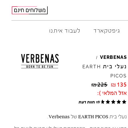
גיפטקארד
לעבוד איתנו
AMBITIOUS
ELIA
M
VERBENAS
/
ARO
EL
NA
נעלי בית
EARTH
ART
4CCC
PICOS
A.S.
98
FLOW
₪
225
₪
135
BACK
70
GOLA
אזל המלאי ):
BIBI
LOU
HOKA
CHIE
MIHARA
JEFFR
19 חוות דעת
CRIME
LONDON
LE
BO
נעלי בית EARTH PICOS של Verbenas.