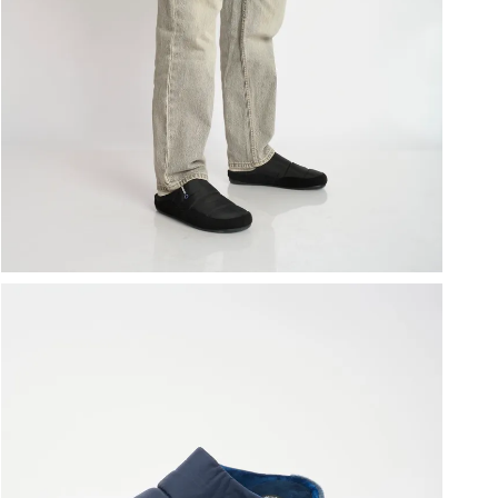
ברפוט
נעליים טבעוניות
גרביים
נעלי ברפוט
גרביים
לכל המותגים שלנו
תיקי גב ולפטופ