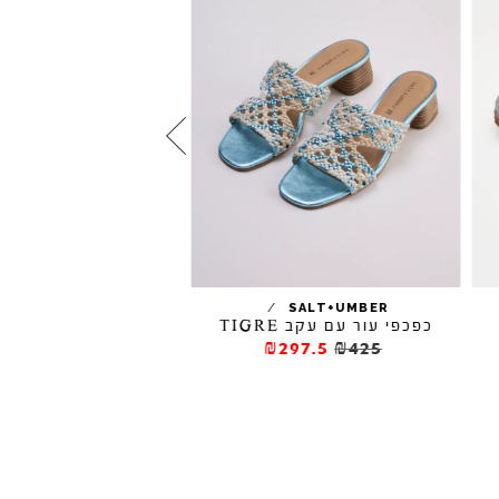
/
EFFREY CAMPBELL
SALT+UMBER
כפכפי עור עם עקב TIGRE
כפכפי גומי BEACH DAY
₪98
₪140
₪297.5
₪425