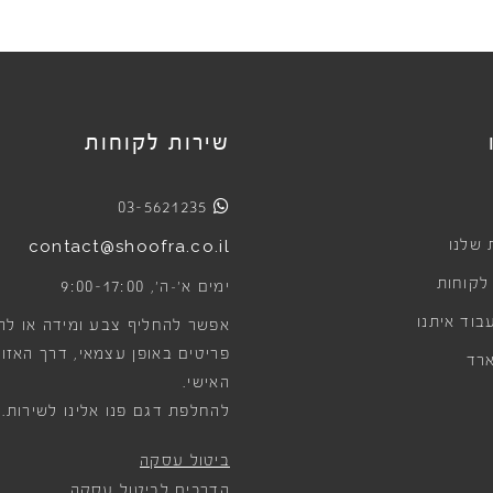
שירות לקוחות
03-5621235
 שלנו
contact@shoofra.co.il
 לקוחות
9:00-17:00
ימים א׳-ה׳,
בוד איתנו
אפשר להחליף צבע ומידה או לה
פריטים באופן עצמאי, דרך האזור
רד
האישי.
להחלפת דגם פנו אלינו לשירות.
ביטול עסקה
הדרכים לביטול עסקה