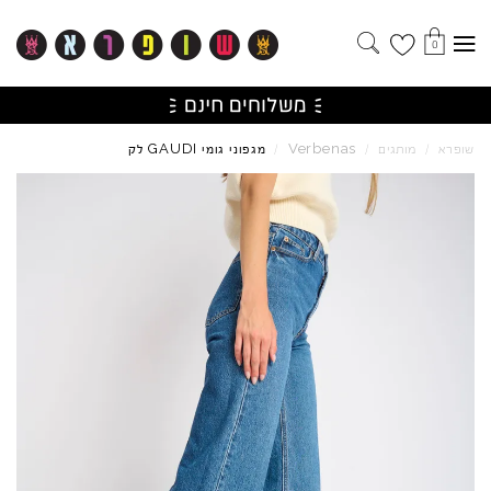
0
GAUDI
Verbenas
שופרא
/
מותגים
/
/
מגפוני גומי
לק