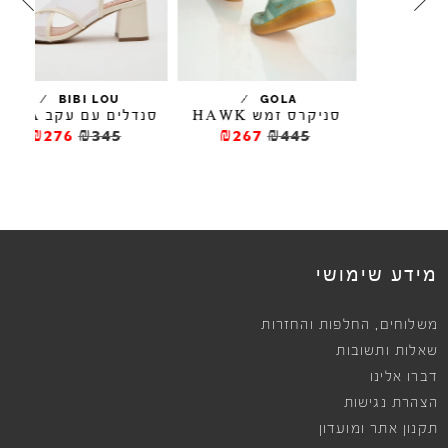
/
/
LL
BIBI LOU
GOLA
סניקרס זמש HAWK
סנדלים עם עקב ELIA
נ
₪276
₪345
₪267
₪445
מידע שימושי
,
משלוחים
החלפות והחזרות
שאלות ותשובות
דברו אלינו
הצהרת נגישות
תקנון אתר ומועדון