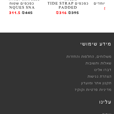
כפכפים TIDE STRAP
כפכפים שטוחים
כפכפים 
LINQUES SNA
PADDED
₪311.5
₪445
₪316
₪395
מידע שימושי
,
משלוחים
החלפות והחזרות
שאלות ותשובות
דברו אלינו
הצהרת נגישות
תקנון אתר ומועדון
מדיניות פרטיות וקוקיז
עלינו