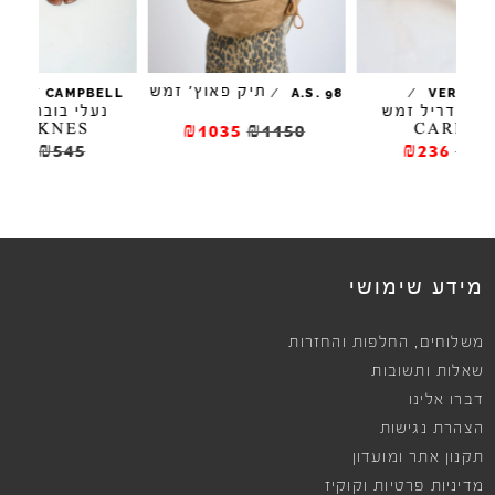
תיק פאוץ' זמש
/
/
JEFFREY CAMPBELL
A.S. 98
מש
נעלי בובה שטוחות
PREAKNES
₪1035
₪1150
₪436
₪545
מידע שימושי
,
משלוחים
החלפות והחזרות
שאלות ותשובות
דברו אלינו
הצהרת נגישות
תקנון אתר ומועדון
מדיניות פרטיות וקוקיז