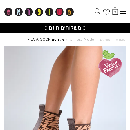
0
MEGA
SOCK
United
Nude
שופרא
/
מותגים
/
/
מגפונים