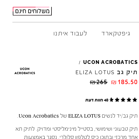
גיפטקארד
לעבוד איתנו
AMBITIOUS
ELIA
M
UCON
ACROBATICS
/
ARO
EL
NA
תיק גב
ELIZA
LOTUS
ART
4CCC
₪
265
₪
185.50
A.S.
98
FLOW
BACK
70
GOLA
48 חוות דעת
BIBI
LOU
HOKA
CHIE
MIHARA
JEFFR
תיק גב/יד לנשים ELIZA LOTUS של Ucon Acrobatics.
CRIME
LONDON
LE
BO
תיק טבעוני ושימושי, בסטייל מינימליסטי ומדויק. לתיק תא
אחד מרכזי ובתוכו כיס לטלפון סלולרי. נסגר באמצעות