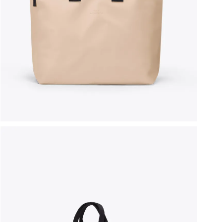
ברפוט
נעליים טבעוניות
גרביים
נעלי ברפוט
גרביים
לכל המותגים שלנו
תיקי גב ולפטופ