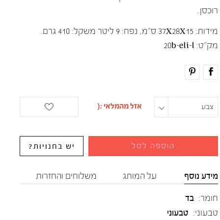
רוכסן.
מידות: 37X28X15 ס"מ, נפח: 9 ליטר משקל: 410 גרם.
מק"ט:
20b-eli-l
one size
צבע
הוספה לסל
יש בחנויות?
מידע נוסף
על המותג
משלוחים והחזרות
חומר:
בד
טבעוני:
טבעוני