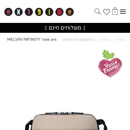
0
MELVIN
INFINITY
Ucon
Acrobatics
שופרא
/
מותגים
/
/
תיק פאוץ'