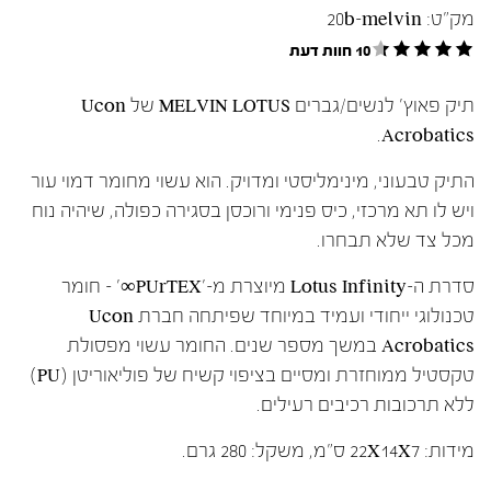
מק"ט:
20b-melvin
10 חוות דעת
תיק פאוץ' לנשים/גברים MELVIN LOTUS של Ucon
Acrobatics.
התיק טבעוני, מינימליסטי ומדויק. הוא עשוי מחומר דמוי עור
ויש לו תא מרכזי, כיס פנימי ורוכסן בסגירה כפולה, שיהיה נוח
מכל צד שלא תבחרו.
סדרת ה-Lotus Infinity מיוצרת מ-'PUrTEX∞' – חומר
טכנולוגי ייחודי ועמיד במיוחד שפיתחה חברת Ucon
Acrobatics במשך מספר שנים. החומר עשוי מפסולת
טקסטיל ממוחזרת ומסיים בציפוי קשיח של פוליאוריטן (PU)
ללא תרכובות רכיבים רעילים.
מידות: 22X14X7 ס"מ, משקל: 280 גרם.