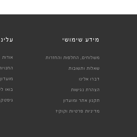
מידע שימושי
עלינו
,
אודות
משלוחים
החלפות והחזרות
החנויות
שאלות ותשובות
מועדון
דברו אלינו
בואו לע
הצהרת נגישות
גיפטקא
תקנון אתר ומועדון
מדיניות פרטיות וקוקיז