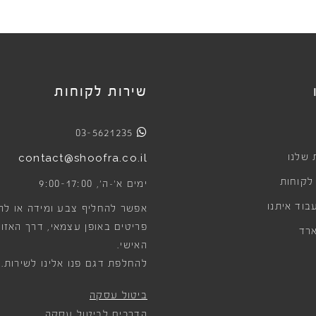
שירות לקוחות
03-5621235
 שלנו
contact@shoofra.co.il
 לקוחות
9:00-17:00
ימים א׳-ה׳,
בוד איתנו
אפשר להחליף צבע ומידה או לה
פריטים באופן עצמאי, דרך האזור
רד
האישי.
להחלפת דגם פנו אלינו לשירות.
ביטול עסקה
הדרכים לביטול עסקה