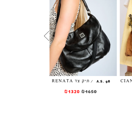
תיק צד RENATA
תיק צד SANDRA
/
/
A.S. 98
A.S. 98
1125
₪1250
₪1320
₪1650