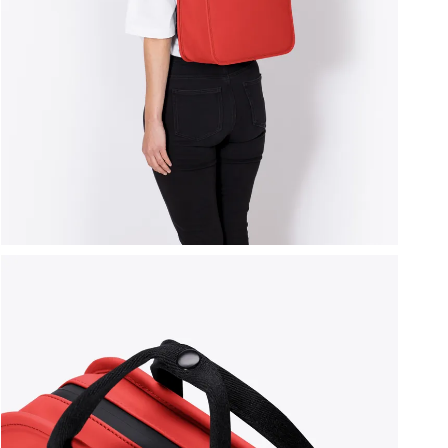
ברפוט
נעליים טבעוניות
גרביים
נעלי ברפוט
גרביים
לכל המותגים שלנו
תיקי גב ולפטופ