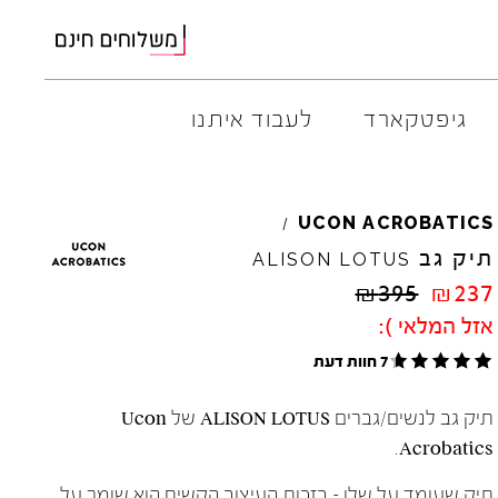
גיפטקארד
לעבוד איתנו
AMBITIOUS
ELIA
M
UCON
ACROBATICS
/
ARO
EL
NA
תיק גב
ALISON
LOTUS
ART
4CCC
₪
395
₪
237
A.S.
98
FLOW
אזל המלאי ):
BACK
70
GOLA
7 חוות דעת
BIBI
LOU
HOKA
CHIE
MIHARA
JEFFR
תיק גב לנשים/גברים ALISON LOTUS של Ucon
CRIME
LONDON
LE
BO
Acrobatics.
תיק שעומד על שלו – בזכות העיצוב הקשיח הוא שומר על