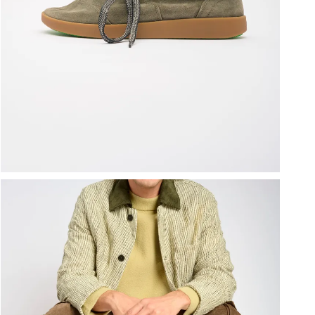
ברפוט
נעליים טבעוניות
גרביים
נעלי ברפוט
גרביים
לכל המותגים שלנו
תיקי גב ולפטופ