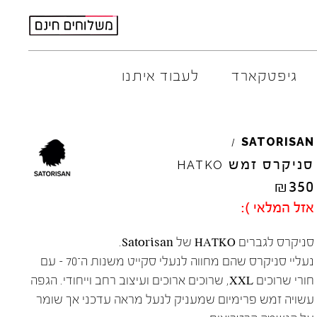
גיפטקארד
לעבוד איתנו
AMBITIOUS
ELIA
M
SATORISAN
/
ARO
EL
NA
סניקרס זמש
HATKO
ART
4CCC
₪
350
A.S.
98
FLOW
אזל המלאי ):
BACK
70
GOLA
BIBI
LOU
HOKA
סניקרס לגברים HATKO של Satorisan.
CHIE
MIHARA
JEFFR
נעליי סניקרס שהם מחווה לנעלי סקייט משנות ה־70 – עם
CRIME
LONDON
LE
BO
חורי שרוכים XXL, שרוכים ארוכים ועיצוב רחב וייחודי. הגפה
עשויה זמש פרימיום שמעניק לנעל מראה עדכני אך שומר