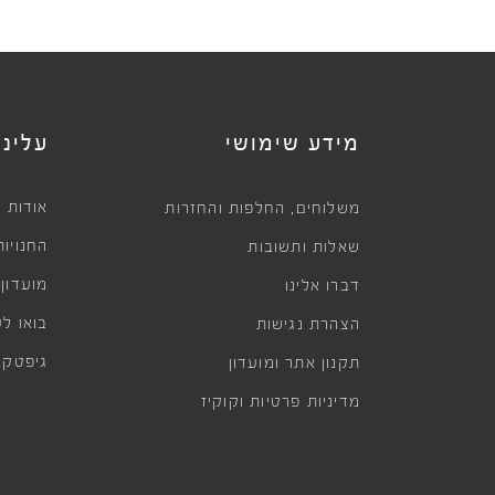
מידע שימושי
עלינו
,
אודות
משלוחים
החלפות והחזרות
החנויות
שאלות ותשובות
מועדון
דברו אלינו
בואו לע
הצהרת נגישות
גיפטקא
תקנון אתר ומועדון
מדיניות פרטיות וקוקיז