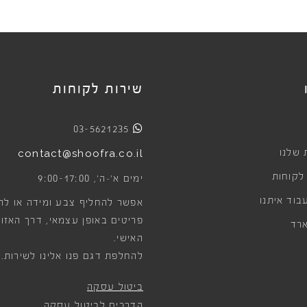
שירות לקוחות
03-5621235
 שלנו
contact@shoofra.co.il
 לקוחות
9:00-17:00
ימים א׳-ה׳,
בוד איתנו
אפשר להחליף צבע ומידה או לה
פריטים באופן עצמאי, דרך האזור
רד
האישי.
להחלפת דגם פנו אלינו לשירות.
ביטול עסקה
הדרכים לביטול עסקה