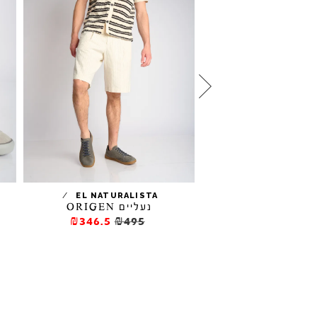
יקרס IDO ג'ינס
/
EL NATURALISTA
נעליים ORIGEN
₪311.5
₪4
₪346.5
₪495