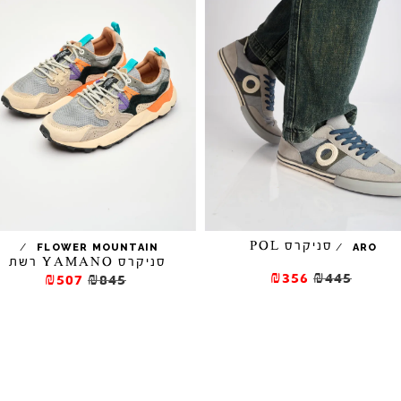
סניקרס POL
/
/
FLOWER MOUNTAIN
ARO
סניקרס YAMANO רשת
₪356
₪445
₪507
₪845