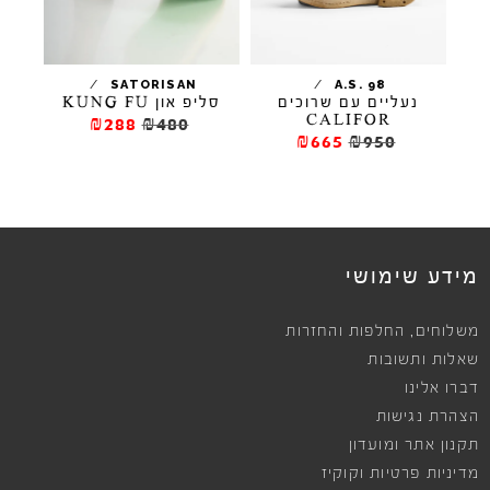
/
/
TA
SATORISAN
A.S. 98
נעליים עם שרוכים
סליפ און KUNG FU
נעלי מ
CALIFOR
₪288
₪480
₪665
₪950
מידע שימושי
,
משלוחים
החלפות והחזרות
שאלות ותשובות
דברו אלינו
הצהרת נגישות
תקנון אתר ומועדון
מדיניות פרטיות וקוקיז