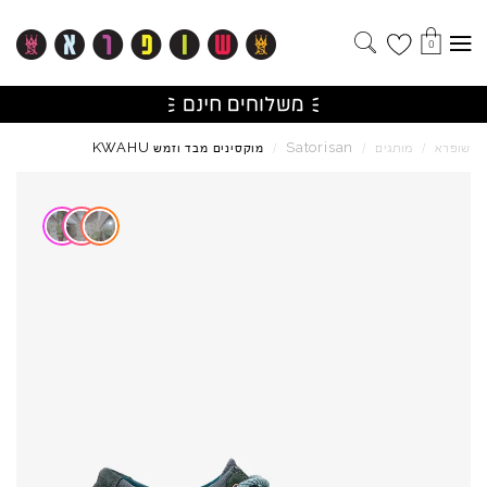
0
KWAHU
Satorisan
שופרא
/
מותגים
/
/
מוקסינים מבד וזמש
Skip to product reviews