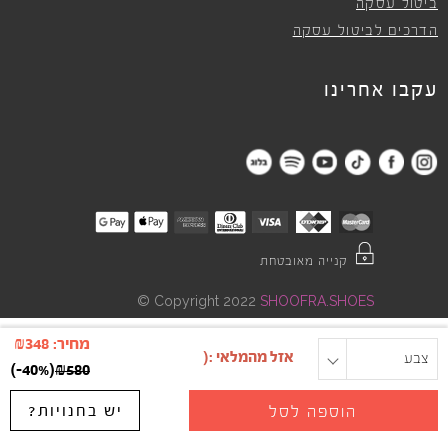
ביטול עסקה
הדרכים לביטול עסקה
עקבו אחרינו
קנייה מאובטחת
©
Copyright 2022
SHOOFRA.SHOES
מחיר:
348
₪
צבע
מידה
)
-40%
(
₪
580
יש בחנויות?
הוספה לסל