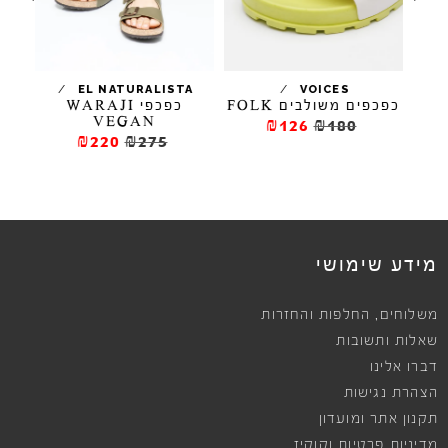
/
/
/
EL NATURALISTA
VOICES
כפכפים משולבים FOLK
כפכפי WARAJI
כפכפי
VEGAN
₪126
₪180
₪220
₪275
מידע שימושי
,
משלוחים
החלפות והחזרות
שאלות ותשובות
דברו אלינו
הצהרת נגישות
תקנון אתר ומועדון
מדיניות פרטיות וקוקיז