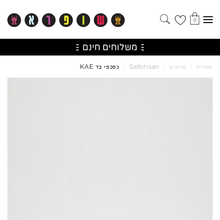
0
KAE
Satorisan
שופרא
/
מותגים
/
/
כפכפי בד