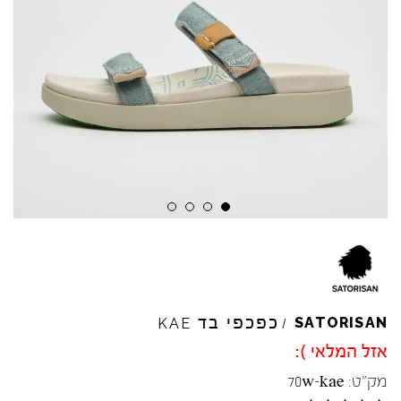
כפכפי בד
SATORISAN
KAE
/
אזל המלאי ):
מק"ט:
70w-kae