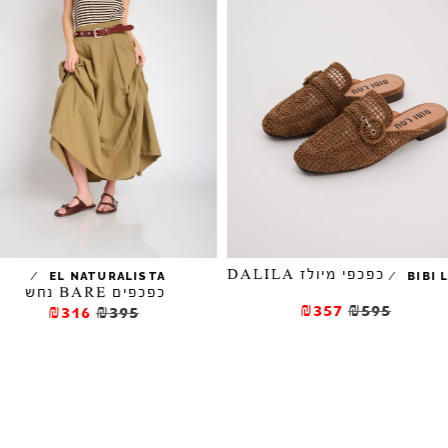
כפכפי מיולז DALILA
/
/
EL NATURALISTA
BIBI 
כפכפים BARE נחש
₪357
₪595
₪316
₪395