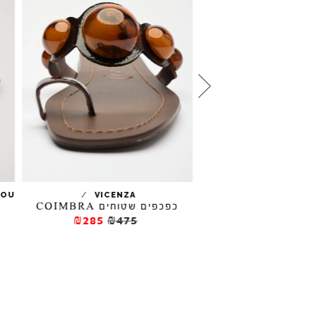
כפכפי מיולז DALILA
/
LOU
VICENZA
כפכפים שטוחים COIMBRA
₪357
₪59
₪285
₪475