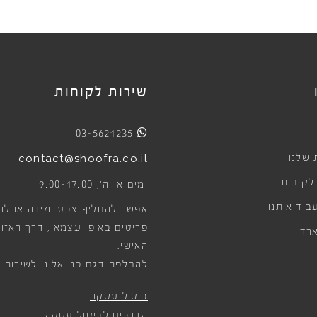
שירות לקוחות
03-5621235
 שלנו
contact@shoofra.co.il
 לקוחות
9:00-17:00
ימים א׳-ה׳,
בוד איתנו
אפשר להחליף צבע ומידה או לה
פריטים באופן עצמאי, דרך האזור
רד
האישי.
להחלפת דגם פנו אלינו לשירות.
ביטול עסקה
הדרכים לביטול עסקה