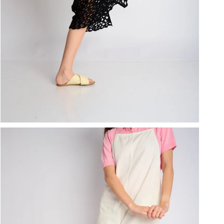
ברפוט
נעליים טבעוניות
גרביים
נעלי ברפוט
גרביים
לכל המותגים שלנו
תיקי גב ולפטופ