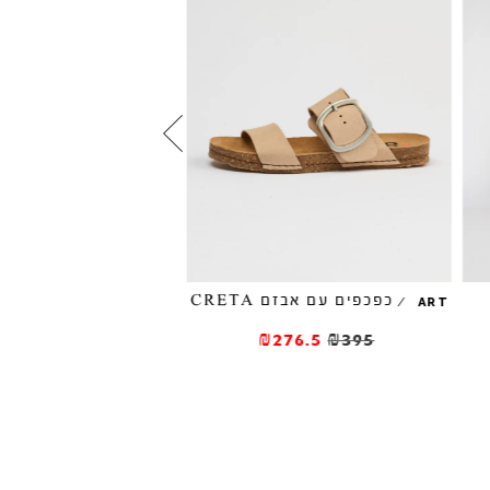
כפכפים עם אבזם CRETA
/
ART
EFFREY CAMPBELL
כפכפי מיולז EASTIN נחש
₪276.5
₪395
346.5
₪495