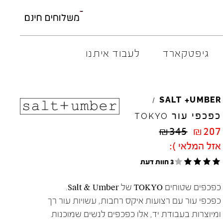
גיפטקארד
לעבוד איתנו
AMBITIOUS
+
ELIA
M
SALT
UMBER
/
ARO
EL
NA
כפכפי עור
TOKYO
ART
4CCC
₪
345
₪
207
A.S.
98
FLOW
אזל המלאי ):
BACK
70
GOLA
3 חוות דעת
BIBI
LOU
HOKA
CHIE
MIHARA
JEFFR
כפכפים שטוחים TOKYO של Salt & Umber.
CRIME
LONDON
LE
BO
כפכפי עור עם רצועות איקס רחבות, עשויות עור רך
ומיוצרות בעבודת יד, אלו כפכפים לנשים שמוכנות