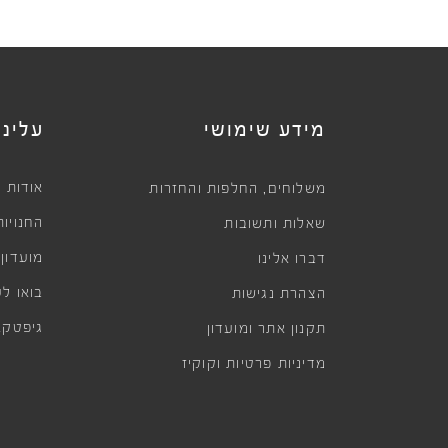
מידע שימושי
עלינו
,
אודות
משלוחים
החלפות והחזרות
החנויות
שאלות ותשובות
מועדון
דברו אלינו
בואו לע
הצהרת נגישות
גיפטקא
תקנון אתר ומועדון
מדיניות פרטיות וקוקיז