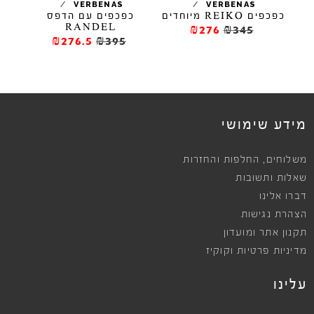
/
/
ELL
VERBENAS
VERBENAS
TID
כפכפים REIKO מיוחדים
כפכפים עם הדפס
RANDEL
₪276
₪345
₪276.5
₪395
ews
מידע שימושי
,
משלוחים
החלפות והחזרות
שאלות ותשובות
דברו אלינו
הצהרת נגישות
תקנון אתר ומועדון
מדיניות פרטיות וקוקיז
עלינו