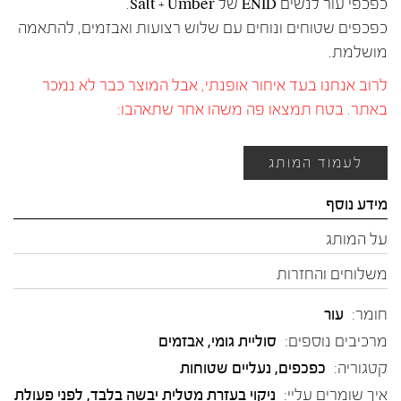
כפכפי עור לנשים ENID של Salt + Umber.
כפכפים שטוחים ונוחים עם שלוש רצועות ואבזמים, להתאמה
מושלמת.
לרוב אנחנו בעד איחור אופנתי, אבל המוצר כבר לא נמכר
באתר. בטח תמצאו פה משהו אחר שתאהבו:
לעמוד המותג
מידע נוסף
על המותג
משלוחים והחזרות
חומר:
עור
מרכיבים נוספים:
סוליית גומי, אבזמים
קטגוריה:
כפכפים
,
נעליים שטוחות
איך שומרים עליי:
ניקוי בעזרת מטלית יבשה בלבד, לפני פעולת