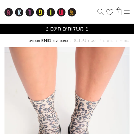
0
ENID
Salt
Umber
שופרא
/
מותגים
/
+
/
כפכפי עור
אבזמים