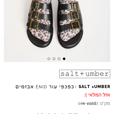
+
כפכפי עור
אבזמים
SALT
UMBER
ENID
/
אזל המלאי ):
מק"ט:
54w-enid3