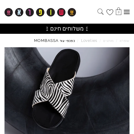
0
MOMBASSA
Lovelies
שופרא
/
מותגים
/
/
כפכפי עור