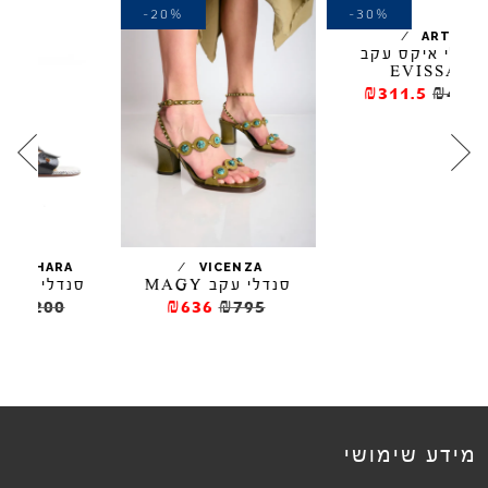
-30%
-20%
-3
ב
₪
/
/
L
CHIE MIHARA
VICENZA
סנדלי עקב MAGY
סנדלי עקב LEIDE
₪840
₪1200
₪636
₪795
מידע שימושי