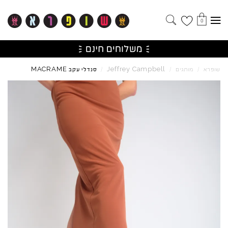
0
MACRAME
Jeffrey
Campbell
שופרא
/
מותגים
/
/
סנדלי עקב