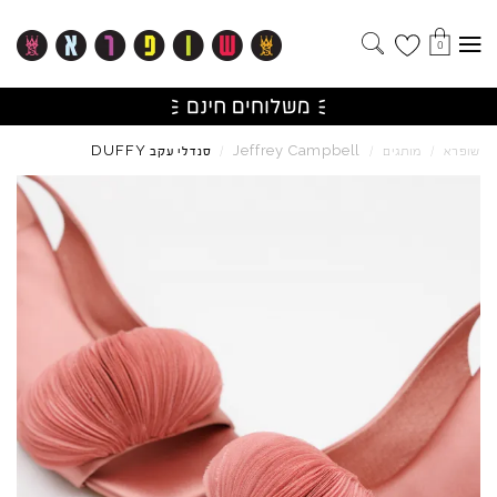
0
DUFFY
Jeffrey
Campbell
שופרא
/
מותגים
/
/
סנדלי עקב