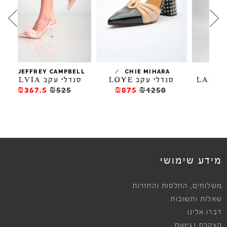
/
/
LL
JEFFREY CAMPBELL
CHIE MIHARA
סנדלי עקב LOYE
סנדלי עקב SILVIA
ס
₪367.5
₪525
₪875
₪1250
מידע שימושי
,
משלוחים
החלפות והחזרות
שאלות ותשובות
דברו אלינו
הצהרת נגישות