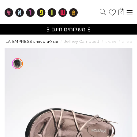
0
LA
EMPRESS
Jeffrey
Campbell
שופרא
/
מותגים
/
/
סנדלים שטוחים
Skip to product reviews