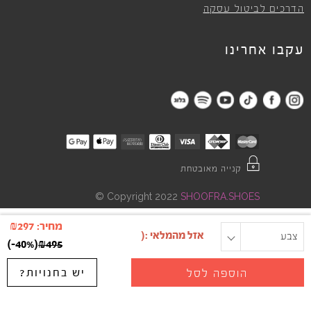
הדרכים לביטול עסקה
עקבו אחרינו
קנייה מאובטחת
©
Copyright 2022
SHOOFRA.SHOES
מחיר:
297
₪
צבע
מידה
)
-40%
(
₪
495
יש בחנויות?
הוספה לסל
"
"