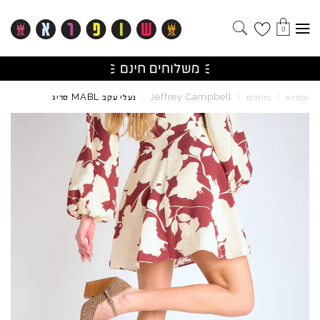
0
MABL
Jeffrey
Campbell
שופרא
/
מותגים
/
/
נעלי עקב
סריג