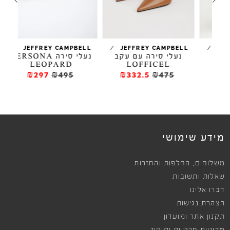
/
/
/
JEFFREY CAMPBELL
JEFFREY CAMPBELL
נעלי סירה עם עקב
נעלי סירה PERSONA
נ
LEOPARD
LOFFICEL
₪297
₪495
₪332.5
₪475
ews
מידע שימושי
,
משלוחים
החלפות והחזרות
שאלות ותשובות
דברו אלינו
הצהרת נגישות
תקנון אתר ומועדון