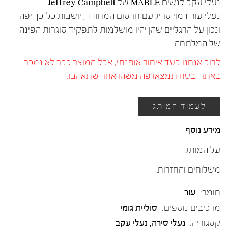
נעלי עקב לנשים MABLE של Jeffrey Campbell.
נעלי עור דמוי סריג עם חרטום המחודד, יושבות כל-כך יפה
ונכון על הרגליים שהן יהיו מושלמות לתפקיד סוגרות הפינה
של המלתחה.
לרוב אנחנו בעד איחור אופנתי, אבל המוצר כבר לא נמכר
באתר. בטח תמצאו פה משהו אחר שתאהבו:
לעמוד המותג
מידע נוסף
על המותג
משלוחים והחזרות
חומר:
עור
מרכיבים נוספים:
סוליית גומי
קטגוריה:
נעלי סירה
,
נעלי עקב