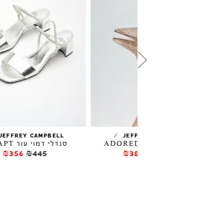
/
/
JEFFREY CAMPBELL
JEFFREY CAM
 רשת ADORED
סנדלי דמוי עור ADAPT
₪356
₪445
₪381.5
₪54