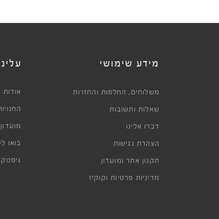
מידע שימושי
עלינו
,
אודות
משלוחים
החלפות והחזרות
החנויות
שאלות ותשובות
מועדון
דברו אלינו
בואו לע
הצהרת נגישות
גיפטקא
תקנון אתר ומועדון
מדיניות פרטיות וקוקיז