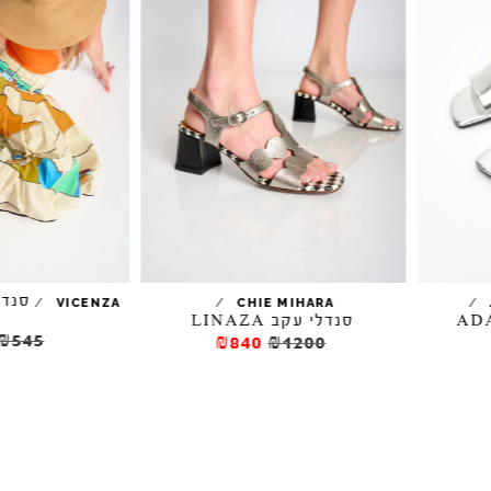
סנדלי עקב DELFIT
/
/
VICENZA
CHIE MIHARA
סנדלי עקב LINAZA
₪327
₪545
₪840
₪1200