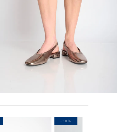
-20%
-30%