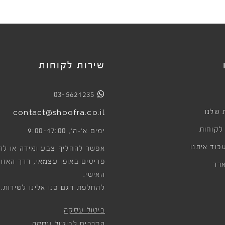
שירות לקוחות
03-5621235
 שלנו
contact@shoofra.co.il
 לקוחות
9:00-17:00
ימים א׳-ה׳,
בוד איתנו
אפשר להחליף צבע ומידה או לה
פריטים באופן עצמאי, דרך האזור
רד
האישי.
להחלפת דגם פנו אלינו לשירות.
ביטול עסקה
הדרכים לביטול עסקה