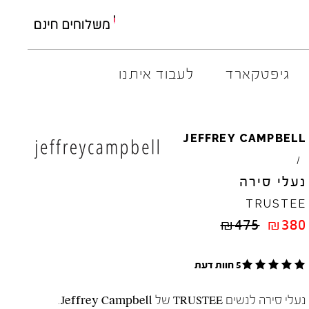
גיפטקארד
לעבוד איתנו
AMBITIOUS
ELIA
M
JEFFREY
CAMPBELL
ARO
EL
NA
/
ART
4CCC
נעלי סירה
A.S.
98
FLOW
TRUSTEE
BACK
70
GOLA
₪
475
₪
380
BIBI
LOU
HOKA
CHIE
MIHARA
JEFFR
CRIME
LONDON
LE
BO
5 חוות דעת
נעלי סירה לנשים TRUSTEE של Jeffrey Campbell.