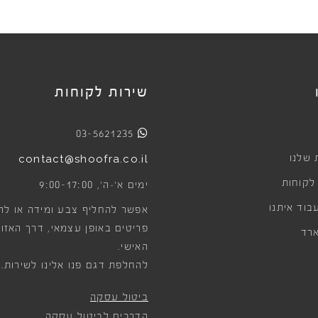
שירות לקוחות
03-5621235
 שלנו
contact@shoofra.co.il
 לקוחות
9:00-17:00
ימים א׳-ה׳,
בוד איתנו
אפשר להחליף צבע ומידה או לה
פריטים באופן עצמאי, דרך האזור
רד
האישי.
להחלפת דגם פנו אלינו לשירות.
ביטול עסקה
הדרכים לביטול עסקה