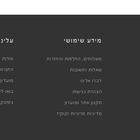
מידע שימושי
עלינו
,
אודות
משלוחים
החלפות והחזרות
החנויות
שאלות ותשובות
מועדון
דברו אלינו
בואו לע
הצהרת נגישות
גיפטקא
תקנון אתר ומועדון
מדיניות פרטיות וקוקיז