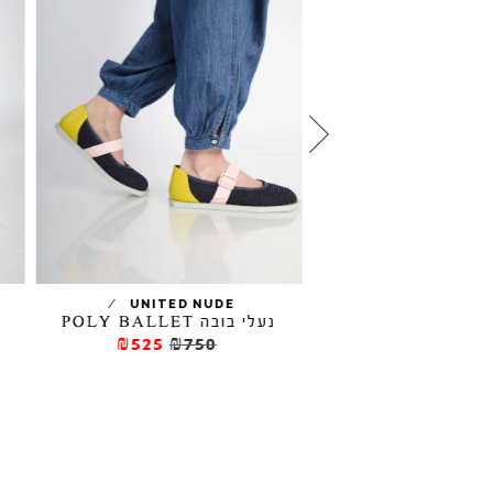
סנדלים RAILA
/
/
UN
UNITED NUDE
נעלי בובה POLY BALLET
₪632
₪79
₪525
₪750