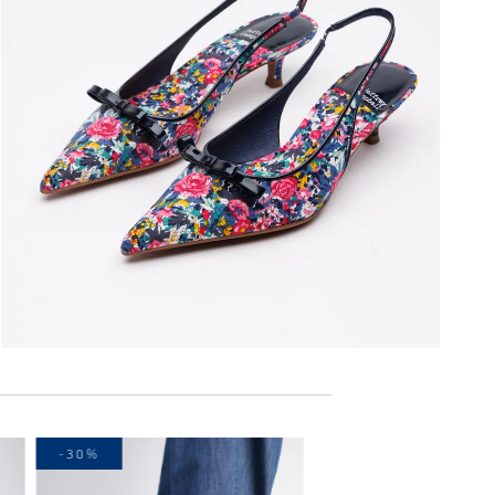
-30%
-20%