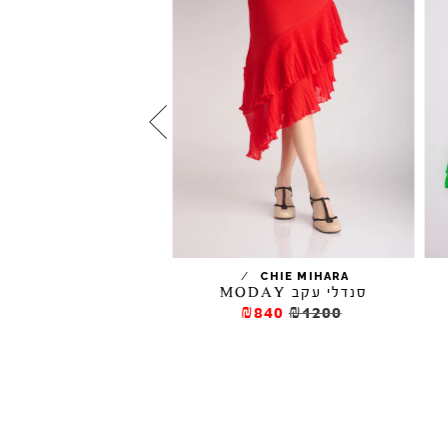
/
UNITED NUDE
CHIE MIHARA
סנדלי עקב MODAY
סנדלים DELTA RUN 3D
₪665
₪950
₪840
₪1200