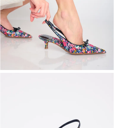
ברפוט
נעליים טבעוניות
גרביים
נעלי ברפוט
גרביים
לכל המותגים שלנו
תיקי גב ולפטופ