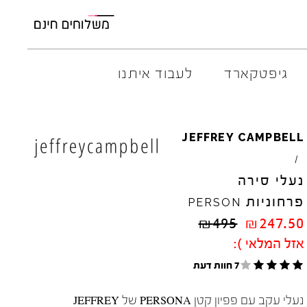
גיפטקארד
לעבוד איתנו
AMBITIOUS
ELIA
M
JEFFREY
CAMPBELL
ARO
EL
NA
/
ART
4CCC
נעלי סירה
A.S.
98
FLOW
פרחוניות
PERSON
BACK
70
GOLA
₪
495
₪
247.50
BIBI
LOU
HOKA
אזל המלאי ):
CHIE
MIHARA
JEFFR
CRIME
LONDON
LE
BO
7 חוות דעת
נעלי עקב עם פפיון קטן PERSONA של JEFFREY