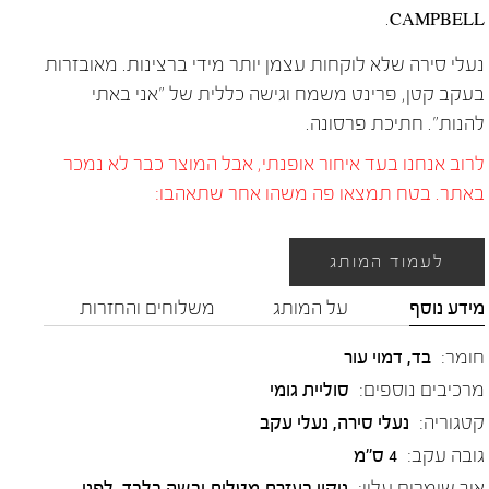
CAMPBELL.
נעלי סירה שלא לוקחות עצמן יותר מידי ברצינות. מאובזרות
בעקב קטן, פרינט משמח וגישה כללית של "אני באתי
להנות". חתיכת פרסונה.
לרוב אנחנו בעד איחור אופנתי, אבל המוצר כבר לא נמכר
באתר. בטח תמצאו פה משהו אחר שתאהבו:
לעמוד המותג
מידע נוסף
על המותג
משלוחים והחזרות
חומר:
בד
,
דמוי עור
מרכיבים נוספים:
סוליית גומי
קטגוריה:
נעלי סירה
,
נעלי עקב
גובה עקב:
4 ס"מ
איך שומרים עליי:
ניקוי בעזרת מטלית יבשה בלבד, לפני