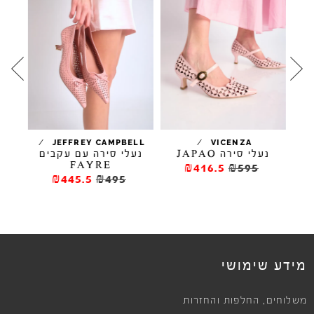
/
/
/
JEFFREY CAMPBELL
VICENZA
נעלי סירה JAPAO
נעלי סירה עם עקבים
ס
FAYRE
₪416.5
₪595
₪445.5
₪495
מידע שימושי
,
משלוחים
החלפות והחזרות